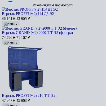
Рекомендуем посмотреть
Верстак PROFFI (v.2) 114 Д3 Э2
46 101
₽
43 905
₽
Верстак GRAND (v.2) 2000 Т Т Э2 (фанера)
74 726
₽
71 167
₽
Верстак PROFFI (v.2) 216 Т Т Э2
47 947
₽
45 663
₽