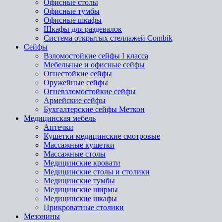
Офисные столы
Офисные тумбы
Офисные шкафы
Шкафы для раздевалок
Система открытых стеллажей Combik
Сейфы
Взломостойкие сейфы I класса
Мебельные и офисные сейфы
Огнестойкие сейфы
Оружейные сейфы
Огневзломостойкие сейфы
Армейские сейфы
Бухгалтерские сейфы Меткон
Медицинская мебель
Аптечки
Кушетки медицинские смотровые
Массажные кушетки
Массажные столы
Медицинские кровати
Медицинские столы и столики
Медицинские тумбы
Медицинские ширмы
Медицинские шкафы
Прикроватные столики
Мезонины