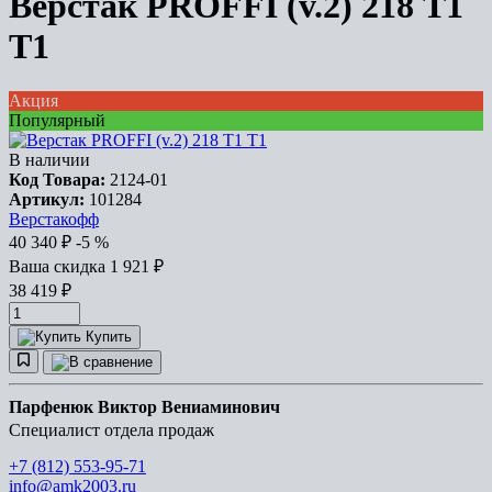
Верстак PROFFI (v.2) 218 Т1
Т1
Акция
Популярный
В наличии
Код Товара:
2124-01
Артикул:
101284
Верстакофф
40 340
₽
-5 %
Ваша cкидка
1 921
₽
38 419
₽
Купить
Парфенюк Виктор Вениаминович
Специалист отдела продаж
+7 (812) 553-95-71
info@amk2003.ru