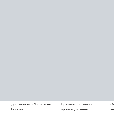
Доставка по СПб и всей
Прямые поставки от
О
России
производителей
в