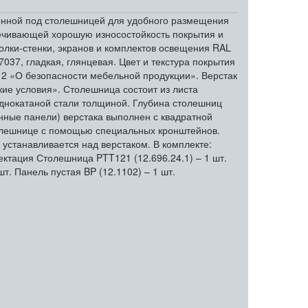
енной под столешницей для удобного размещения
печивающей хорошую износостойкость покрытия и
олки-стенки, экранов и комплектов освещения RAL
7037, гладкая, глянцевая. Цвет и текстура покрытия
012 «О безопасности мебельной продукции». Верстак
ие условия». Столешница состоит из листа
днокатаной стали толщиной. Глубина столешниц
нные панели) верстака выполнен с квадратной
толешнице с помощью специальных кронштейнов.
устанавливается над верстаком. В комплекте:
ктация Столешница PTT121 (12.696.24.1) – 1 шт.
т. Панель пустая BP (12.1102) – 1 шт.