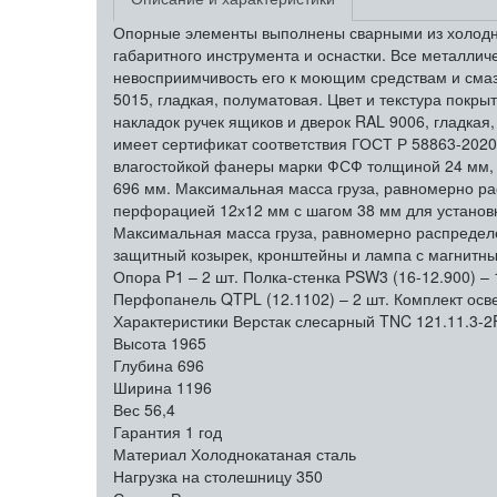
Опорные элементы выполнены сварными из холодно
габаритного инструмента и оснастки. Все металл
невосприимчивость его к моющим средствам и смазо
5015, гладкая, полуматовая. Цвет и текстура покры
накладок ручек ящиков и дверок RAL 9006, гладкая
имеет сертификат соответствия ГОСТ Р 58863-2020
влагостойкой фанеры марки ФСФ толщиной 24 мм, 
696 мм. Максимальная масса груза, равномерно ра
перфорацией 12х12 мм с шагом 38 мм для установк
Максимальная масса груза, равномерно распределен
защитный козырек, кронштейны и лампа с магнитны
Опора P1 – 2 шт. Полка-стенка PSW3 (16-12.900) – 
Перфопанель QTPL (12.1102) – 2 шт. Комплект осве
Характеристики Верстак слесарный TNC 121.11.3-2
Высота
1965
Глубина
696
Ширина
1196
Вес
56,4
Гарантия
1 год
Материал
Холоднокатаная сталь
Нагрузка на столешницу
350