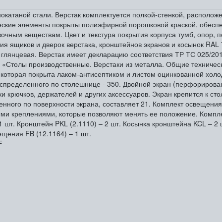
катаной стали. Верстак комплектуется полкой-стенкой, располож
ические элементы покрыты полиэфирной порошковой краской, обес
чным веществам. Цвет и текстура покрытия корпуса тумб, опор, п
тия ящиков и дверок верстака, кронштейнов экранов и косынок RAL 
, глянцевая. Верстак имеет декларацию соответствия ТР ТС 025/2
 «Столы производственные. Верстаки из металла. Общие техническ
которая покрыта лаком-антисептиком и листом оцинкованной холо
спределенного по столешнице - 350. Двойной экран (перфорирова
и крючков, держателей и других аксессуаров. Экран крепится к с
ного по поверхности экрана, составляет 21. Комплект освещения 
ми креплениями, которые позволяют менять ее положение. Компле
1 шт. Кронштейн PKL (2.1110) – 2 шт. Косынка кронштейна KCL – 2 ш
щения FB (12.1164) – 1 шт.
F