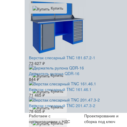
Купить
Верстак слесарный TNC 181.67.2-1
73 627
₽
Держатель рулона QDR-16
Купить
844
₽
Верстак слесарный TNC 161.46.1
Купить
71 465
₽
Верстак слесарный TNC 201.47.3-2
Купить
78 605
₽
Работаем с
Проектирование и
организациями с НДС
сборка под ключ
Купить