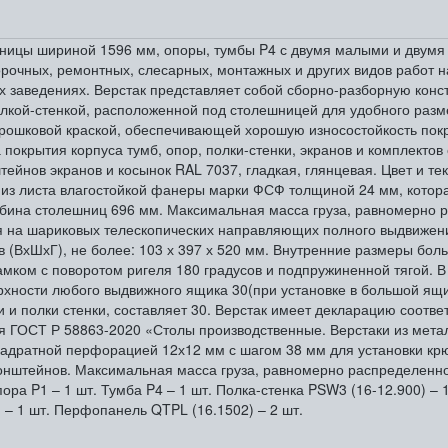
ешницы шириной 1596 мм, опоры, тумбы P4 с двумя малыми и двумя
очных, ремонтных, слесарных, монтажных и других видов работ на 
ных заведениях. Верстак представляет собой сборно-разборную к
олкой-стенкой, расположенной под столешницей для удобного разм
ошковой краской, обеспечивающей хорошую износостойкость пок
 покрытия корпуса тумб, опор, полки-стенки, экранов и комплектов
тейнов экранов и косынок RAL 7037, гладкая, глянцевая. Цвет и те
т из листа влагостойкой фанеры марки ФСФ толщиной 24 мм, котор
бина столешниц 696 мм. Максимальная масса груза, равномерно р
ся на шариковых телескопических направляющих полного выдвижени
ВхШхГ), не более: 103 х 397 х 520 мм. Внутренние размеры больш
ком с поворотом ригеля 180 градусов и подпружиненной тягой. В
рхности любого выдвижного ящика 30(при установке в большой ящ
и и полки стенки, составляет 30. Верстак имеет декларацию соотв
ия ГОСТ Р 58863-2020 «Столы производственные. Верстаки из мета
адратной перфорацией 12х12 мм с шагом 38 мм для установки крюч
нштейнов. Максимальная масса груза, равномерно распределенног
а P1 – 1 шт. Тумба P4 – 1 шт. Полка-стенка PSW3 (16-12.900) – 1
 – 1 шт. Перфопанель QTPL (16.1502) – 2 шт.