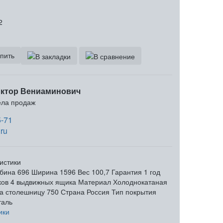
2
пить
ктор Вениаминович
ела продаж
5-71
ru
истики
бина
696
Ширина
1596
Вес
100,7
Гарантия
1 год
ков
4 выдвижных ящика
Материал
Холоднокатаная
на столешницу
750
Страна
Россия
Тип покрытия
таль
ики