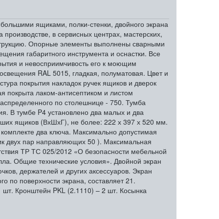
 большими ящиками, полки-стенки, двойного экрана
производстве, в сервисных центрах, мастерских,
онструкцию. Опорные элементы выполнены сварными
ещения габаритного инструмента и оснастки. Все
рытия и невосприимчивость его к моющим
 освещения RAL 5015, гладкая, полуматовая. Цвет и
кстура покрытия накладок ручек ящиков и дверок
ая покрыта лаком-антисептиком и листом
аспределенного по столешнице - 750. Тумба
я. В тумбе P4 установлено два малых и два
их ящиков (ВхШхГ), не более: 222 х 397 х 520 мм.
 комплекте два ключа. Максимально допустимая
ик двух пар направляющих 50 ). Максимальная
етствия ТР ТС 025/2012 «О безопасности мебельной
лла. Общие технические условия». Двойной экран
ков, держателей и других аксессуаров. Экран
о по поверхности экрана, составляет 21.
 шт. Кронштейн PKL (2.1110) – 2 шт. Косынка