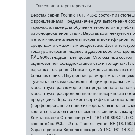
Описание и характеристики
Верстак серии Technic 161.14.3-2 состоит из стол
с кронштейнами Предназначен для выполнения сбор
гаражах, а также для обучения технологии в учеб
из холоднокатаной стали. Верстак комплектуется п
металлические элементы покрыты полиэфирной пор
средствам и смазочным веществам. Цвет и текстура
текстура покрытия ящиков и дверок верстака, кронш
RAL 9006, гладкая, глянцевая. Столешница состои
оцинкованной холоднокатаной стали толщиной. Глу
верстака - сварная. Ящики в тумбе устанавливают
больших ящика. Внутренние размеры малых ящиков (
Тумбы с ящиками снабжены общим центральным зам
масса груза, равномерно распределенного по пове
масса груза, распределенного по поверхности полк
продукции». Верстак имеет сертификат соответств
(перфорированные панели) верстака выполнен с кв
крепится к столешнице с помощью специальных кро
Комплектация Столешница PTT161 (16.696.24.1) Опор
кронштейна KCL – 2 шт. Панель пустая BP (16.1502)
Характеристики Верстак слесарный TNC 161.14.3-2