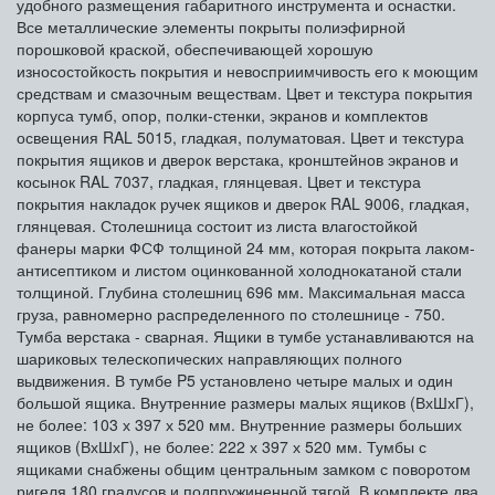
удобного размещения габаритного инструмента и оснастки.
Все металлические элементы покрыты полиэфирной
порошковой краской, обеспечивающей хорошую
износостойкость покрытия и невосприимчивость его к моющим
средствам и смазочным веществам. Цвет и текстура покрытия
корпуса тумб, опор, полки-стенки, экранов и комплектов
освещения RAL 5015, гладкая, полуматовая. Цвет и текстура
покрытия ящиков и дверок верстака, кронштейнов экранов и
косынок RAL 7037, гладкая, глянцевая. Цвет и текстура
покрытия накладок ручек ящиков и дверок RAL 9006, гладкая,
глянцевая. Столешница состоит из листа влагостойкой
фанеры марки ФСФ толщиной 24 мм, которая покрыта лаком-
антисептиком и листом оцинкованной холоднокатаной стали
толщиной. Глубина столешниц 696 мм. Максимальная масса
груза, равномерно распределенного по столешнице - 750.
Тумба верстака - сварная. Ящики в тумбе устанавливаются на
шариковых телескопических направляющих полного
выдвижения. В тумбе P5 установлено четыре малых и один
большой ящика. Внутренние размеры малых ящиков (ВхШхГ),
не более: 103 х 397 х 520 мм. Внутренние размеры больших
ящиков (ВхШхГ), не более: 222 х 397 х 520 мм. Тумбы с
ящиками снабжены общим центральным замком с поворотом
ригеля 180 градусов и подпружиненной тягой. В комплекте два