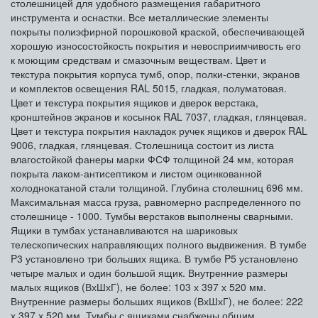
столешницей для удобного размещения габаритного
инструмента и оснастки. Все металлические элементы
покрыты полиэфирной порошковой краской, обеспечивающей
хорошую износостойкость покрытия и невосприимчивость его
к моющим средствам и смазочным веществам. Цвет и
текстура покрытия корпуса тумб, опор, полки-стенки, экранов
и комплектов освещения RAL 5015, гладкая, полуматовая.
Цвет и текстура покрытия ящиков и дверок верстака,
кронштейнов экранов и косынок RAL 7037, гладкая, глянцевая.
Цвет и текстура покрытия накладок ручек ящиков и дверок RAL
9006, гладкая, глянцевая. Столешница состоит из листа
влагостойкой фанеры марки ФСФ толщиной 24 мм, которая
покрыта лаком-антисептиком и листом оцинкованной
холоднокатаной стали толщиной. Глубина столешниц 696 мм.
Максимальная масса груза, равномерно распределенного по
столешнице - 1000. Тумбы верстаков выполнены сварными.
Ящики в тумбах устанавливаются на шариковых
телескопических направляющих полного выдвижения. В тумбе
P3 установлено три больших ящика. В тумбе P5 установлено
четыре малых и один большой ящик. Внутренние размеры
малых ящиков (ВхШхГ), не более: 103 х 397 х 520 мм.
Внутренние размеры больших ящиков (ВхШхГ), не более: 222
х 397 х 520 мм. Тумбы с ящиками снабжены общим