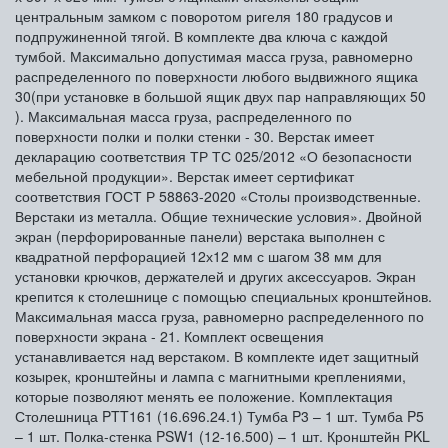
центральным замком с поворотом ригеля 180 градусов и
подпружиненной тягой. В комплекте два ключа с каждой
тумбой. Максимально допустимая масса груза, равномерно
распределенного по поверхности любого выдвижного ящика
30(при установке в большой ящик двух пар направляющих 50
). Максимальная масса груза, распределенного по
поверхности полки и полки стенки - 30. Верстак имеет
декларацию соответствия ТР ТС 025/2012 «О безопасности
мебельной продукции». Верстак имеет сертификат
соответствия ГОСТ Р 58863-2020 «Столы производственные.
Верстаки из металла. Общие технические условия». Двойной
экран (перфорированные панели) верстака выполнен с
квадратной перфорацией 12х12 мм с шагом 38 мм для
установки крючков, держателей и других аксессуаров. Экран
крепится к столешнице с помощью специальных кронштейнов.
Максимальная масса груза, равномерно распределенного по
поверхности экрана - 21. Комплект освещения
устанавливается над верстаком. В комплекте идет защитный
козырек, кронштейны и лампа с магнитными креплениями,
которые позволяют менять ее положение. Комплектация
Столешница PTT161 (16.696.24.1) Тумба P3 – 1 шт. Тумба P5
– 1 шт. Полка-стенка PSW1 (12-16.500) – 1 шт. Кронштейн PKL