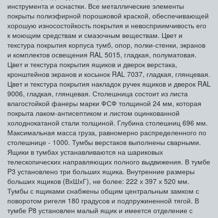
инструмента и оснастки. Все металлические элементы
покрыты полиэфирной порошковой краской, обеспечивающей
хорошую износостойкость покрытия и невосприимчивость его
к моющим средствам и смазочным веществам. Цвет и
текстура покрытия корпуса тумб, опор, полки-стенки, экранов
и комплектов освещения RAL 5015, гладкая, полуматовая.
Цвет и текстура покрытия ящиков и дверок верстака,
кронштейнов экранов и косынок RAL 7037, гладкая, глянцевая.
Цвет и текстура покрытия накладок ручек ящиков и дверок RAL
9006, гладкая, глянцевая. Столешница состоит из листа
влагостойкой фанеры марки ФСФ толщиной 24 мм, которая
покрыта лаком-антисептиком и листом оцинкованной
холоднокатаной стали толщиной. Глубина столешниц 696 мм.
Максимальная масса груза, равномерно распределенного по
столешнице - 1000. Тумбы верстаков выполнены сварными.
Ящики в тумбах устанавливаются на шариковых
телескопических направляющих полного выдвижения. В тумбе
P3 установлено три больших ящика. Внутренние размеры
больших ящиков (ВхШхГ), не более: 222 х 397 х 520 мм.
Тумбы с ящиками снабжены общим центральным замком с
поворотом ригеля 180 градусов и подпружиненной тягой. В
тумбе P8 установлен малый ящик и имеется отделение с