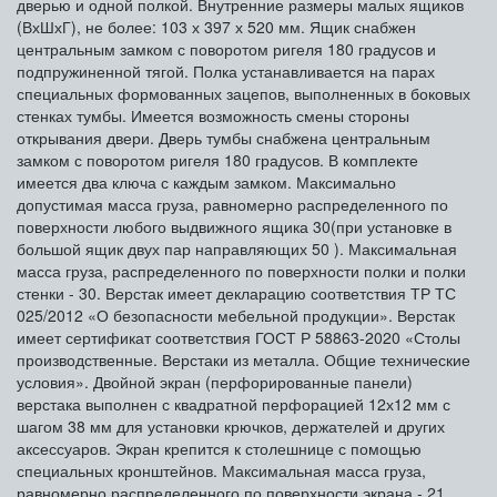
дверью и одной полкой. Внутренние размеры малых ящиков
(ВхШхГ), не более: 103 х 397 х 520 мм. Ящик снабжен
центральным замком с поворотом ригеля 180 градусов и
подпружиненной тягой. Полка устанавливается на парах
специальных формованных зацепов, выполненных в боковых
стенках тумбы. Имеется возможность смены стороны
открывания двери. Дверь тумбы снабжена центральным
замком с поворотом ригеля 180 градусов. В комплекте
имеется два ключа с каждым замком. Максимально
допустимая масса груза, равномерно распределенного по
поверхности любого выдвижного ящика 30(при установке в
большой ящик двух пар направляющих 50 ). Максимальная
масса груза, распределенного по поверхности полки и полки
стенки - 30. Верстак имеет декларацию соответствия ТР ТС
025/2012 «О безопасности мебельной продукции». Верстак
имеет сертификат соответствия ГОСТ Р 58863-2020 «Столы
производственные. Верстаки из металла. Общие технические
условия». Двойной экран (перфорированные панели)
верстака выполнен с квадратной перфорацией 12х12 мм с
шагом 38 мм для установки крючков, держателей и других
аксессуаров. Экран крепится к столешнице с помощью
специальных кронштейнов. Максимальная масса груза,
равномерно распределенного по поверхности экрана - 21.