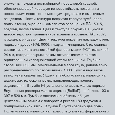
элементы покрыты полиэфирной порошковой краской,
обеспечивающей хорошую износостойкость покрытия и
невосприимчивость его к моющим средствам и смазочным
веществам. Цвет и текстура покрытия корпуса тумб, опор,
полки-стенки, экранов и комплектов освещения RAL 5015,
гладкая, полуматовая. Цвет и текстура покрытия ящиков и
дверок верстака, кронштейнов экранов и косынок RAL 7037,
гладкая, глянцевая. Цвет и текстура покрытия накладок ручек
ящиков и дверок RAL 9006, гладкая, глянцевая. Столешница
состоит из листа влагостойкой фанеры марки ФСФ толщиной
24 мм, которая покрыта лаком-антисептиком и листом
оцинкованной холоднокатаной стали толщиной. Глубина
столешниц 696 мм. Максимальная масса груза, равномерно
распределенного по столешнице - 1000. Тумбы верстаков
выполнены сварными. Ящики в тумбах устанавливаются на
шариковых телескопических направляющих полного
выдвижения. В тумбе P6 установлено шесть малых ящиков.
Внутренние размеры малых ящиков (ВхШхГ), не более: 103 х
397 х 520 мм. Тумбы с ящиками снабжены общим
центральным замком с поворотом ригеля 180 градусов и
подпружиненной тягой. В тумбе P7 установлено две полки.
Полки устанавливаются на парах специальных формованных