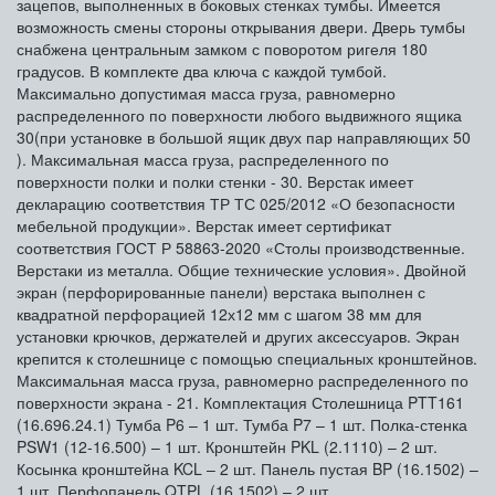
зацепов, выполненных в боковых стенках тумбы. Имеется
возможность смены стороны открывания двери. Дверь тумбы
снабжена центральным замком с поворотом ригеля 180
градусов. В комплекте два ключа с каждой тумбой.
Максимально допустимая масса груза, равномерно
распределенного по поверхности любого выдвижного ящика
30(при установке в большой ящик двух пар направляющих 50
). Максимальная масса груза, распределенного по
поверхности полки и полки стенки - 30. Верстак имеет
декларацию соответствия ТР ТС 025/2012 «О безопасности
мебельной продукции». Верстак имеет сертификат
соответствия ГОСТ Р 58863-2020 «Столы производственные.
Верстаки из металла. Общие технические условия». Двойной
экран (перфорированные панели) верстака выполнен с
квадратной перфорацией 12х12 мм с шагом 38 мм для
установки крючков, держателей и других аксессуаров. Экран
крепится к столешнице с помощью специальных кронштейнов.
Максимальная масса груза, равномерно распределенного по
поверхности экрана - 21. Комплектация Столешница PTT161
(16.696.24.1) Тумба P6 – 1 шт. Тумба P7 – 1 шт. Полка-стенка
PSW1 (12-16.500) – 1 шт. Кронштейн PKL (2.1110) – 2 шт.
Косынка кронштейна KCL – 2 шт. Панель пустая BP (16.1502) –
1 шт. Перфопанель QTPL (16.1502) – 2 шт.