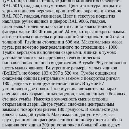
тумб, опор, полки-стенки, экранов и комплектов освещения
RAL 5015, гладкая, полуматовая. Цвет и текстура покрытия
ящиков и дверок верстака, кронштейнов экранов и косынок
RAL 7037, гладкая, глянцевая. Цвет и текстура покрытия
накладок ручек ящиков и дверок RAL 9006, гладкая,
глянцевая. Столешница состоит из листа влагостойкой
фанеры марки ФСФ толщиной 24 мм, которая покрыта лаком-
антисептиком и листом оцинкованной холоднокатаной стали
толщиной. Глубина столешниц 696 мм. Максимальная масса
груза, равномерно распределенного по столешнице - 1000.
Тумбы верстаков выполнены сварными. Ящики в тумбах
устанавливаются на шариковых телескопических
направляющих полного выдвижения. В тумбе P6 установлено
шесть малых ящиков. Внутренние размеры малых ящиков
(ВхШхГ), не более: 103 х 397 х 520 мм. Тумбы с ящиками
снабжены общим центральным замком с поворотом ригеля
180 градусов и подпружиненной тягой. В тумбе P7
установлено две полки. Полки устанавливаются на парах
специальных формованных зацепов, выполненных в боковых
стенках тумбы. Имеется возможность смены стороны
открывания двери. Дверь тумбы снабжена центральным
замком с поворотом ригеля 180 градусов. В комплекте два
ключа с каждой тумбой. Максимально допустимая масса
груза, равномерно распределенного по поверхности любого
выдвижного ящика 30(при установке в большой ящик двух