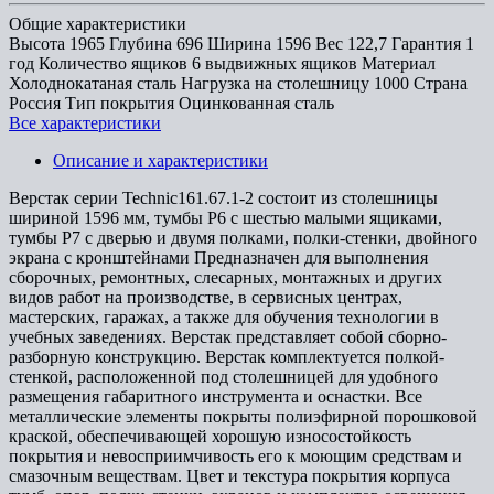
Общие характеристики
Высота
1965
Глубина
696
Ширина
1596
Вес
122,7
Гарантия
1
год
Количество ящиков
6 выдвижных ящиков
Материал
Холоднокатаная сталь
Нагрузка на столешницу
1000
Страна
Россия
Тип покрытия
Оцинкованная сталь
Все характеристики
Описание и характеристики
Верстак серии Technic161.67.1-2 состоит из столешницы
шириной 1596 мм, тумбы P6 с шестью малыми ящиками,
тумбы P7 с дверью и двумя полками, полки-стенки, двойного
экрана с кронштейнами Предназначен для выполнения
сборочных, ремонтных, слесарных, монтажных и других
видов работ на производстве, в сервисных центрах,
мастерских, гаражах, а также для обучения технологии в
учебных заведениях. Верстак представляет собой сборно-
разборную конструкцию. Верстак комплектуется полкой-
стенкой, расположенной под столешницей для удобного
размещения габаритного инструмента и оснастки. Все
металлические элементы покрыты полиэфирной порошковой
краской, обеспечивающей хорошую износостойкость
покрытия и невосприимчивость его к моющим средствам и
смазочным веществам. Цвет и текстура покрытия корпуса