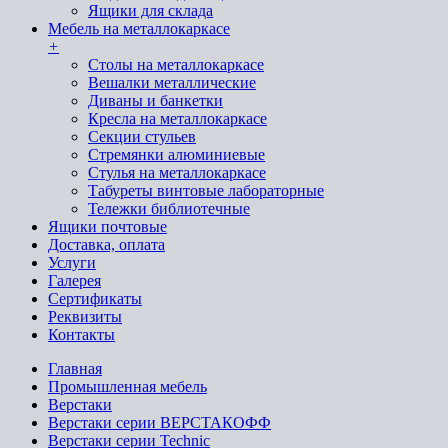
Ящики для склада
Мебель на металлокаркасе
+
Cтолы на металлокаркасе
Вешалки металлические
Диваны и банкетки
Кресла на металлокаркасе
Секции стульев
Стремянки алюминиевые
Стулья на металлокаркасе
Табуреты винтовые лабораторные
Тележки библиотечные
Ящики почтовые
Доставка, оплата
Услуги
Галерея
Сертификаты
Реквизиты
Контакты
Главная
Промышленная мебель
Верстаки
Верстаки серии ВЕРСТАКОФФ
Верстаки серии Technic