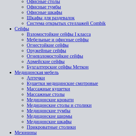
Офисные столы
Офисные тумбы
Офисные шкафы
Шкафы для раздевалок
Система открытых стеллажей Combik
Сейфы
Взломостойкие сейфы I класса
Мебельные и офисные сейфы
Огнестойкие сейфы
Оружейные сейфы
Огневзломостойкие сейфы
Армейские сейфы
Бухгалтерские сейфы Меткон
Медицинская мебель
Аптечки
Кушетки медицинские смотровые
Массажные кушетки
Массажные столы
Медицинские кровати
Медицинские столы и столики
Медицинские тумбы
Медицинские ширмы
Медицинские шкафы
Прикроватные столики
Мезонины