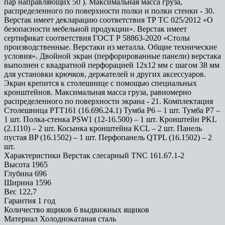
пар направляющих 50 ). Максимальная масса груза,
распределенного по поверхности полки и полки стенки - 30.
Верстак имеет декларацию соответствия ТР ТС 025/2012 «О
безопасности мебельной продукции». Верстак имеет
сертификат соответствия ГОСТ Р 58863-2020 «Столы
производственные. Верстаки из металла. Общие технические
условия». Двойной экран (перфорированные панели) верстака
выполнен с квадратной перфорацией 12х12 мм с шагом 38 мм
для установки крючков, держателей и других аксессуаров.
Экран крепится к столешнице с помощью специальных
кронштейнов. Максимальная масса груза, равномерно
распределенного по поверхности экрана - 21. Комплектация
Столешница PTT161 (16.696.24.1) Тумба P6 – 1 шт. Тумба P7 –
1 шт. Полка-стенка PSW1 (12-16.500) – 1 шт. Кронштейн PKL
(2.1110) – 2 шт. Косынка кронштейна KCL – 2 шт. Панель
пустая BP (16.1502) – 1 шт. Перфопанель QTPL (16.1502) – 2
шт.
Характеристики Верстак слесарный TNC 161.67.1-2
Высота
1965
Глубина
696
Ширина
1596
Вес
122,7
Гарантия
1 год
Количество ящиков
6 выдвижных ящиков
Материал
Холоднокатаная сталь