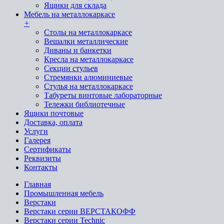
Ящики для склада
Мебель на металлокаркасе
+
Cтолы на металлокаркасе
Вешалки металлические
Диваны и банкетки
Кресла на металлокаркасе
Секции стульев
Стремянки алюминиевые
Стулья на металлокаркасе
Табуреты винтовые лабораторные
Тележки библиотечные
Ящики почтовые
Доставка, оплата
Услуги
Галерея
Сертификаты
Реквизиты
Контакты
Главная
Промышленная мебель
Верстаки
Верстаки серии ВЕРСТАКОФФ
Верстаки серии Technic