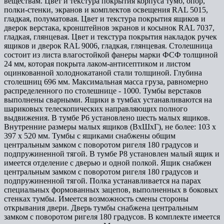
веществам. Цвет и текстура покрытия корпуса тумб, опор,
полки-стенки, экранов и комплектов освещения RAL 5015,
гладкая, полуматовая. Цвет и текстура покрытия ящиков и
дверок верстака, кронштейнов экранов и косынок RAL 7037,
гладкая, глянцевая. Цвет и текстура покрытия накладок ручек
ящиков и дверок RAL 9006, гладкая, глянцевая. Столешница
состоит из листа влагостойкой фанеры марки ФСФ толщиной
24 мм, которая покрыта лаком-антисептиком и листом
оцинкованной холоднокатаной стали толщиной. Глубина
столешниц 696 мм. Максимальная масса груза, равномерно
распределенного по столешнице - 1000. Тумбы верстаков
выполнены сварными. Ящики в тумбах устанавливаются на
шариковых телескопических направляющих полного
выдвижения. В тумбе P6 установлено шесть малых ящиков.
Внутренние размеры малых ящиков (ВхШхГ), не более: 103 х
397 х 520 мм. Тумбы с ящиками снабжены общим
центральным замком с поворотом ригеля 180 градусов и
подпружиненной тягой. В тумбе P8 установлен малый ящик и
имеется отделение с дверью и одной полкой. Ящик снабжен
центральным замком с поворотом ригеля 180 градусов и
подпружиненной тягой. Полка устанавливается на парах
специальных формованных зацепов, выполненных в боковых
стенках тумбы. Имеется возможность смены стороны
открывания двери. Дверь тумбы снабжена центральным
замком с поворотом ригеля 180 градусов. В комплекте имеется