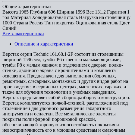
Общие характеристики
Высота
1965
Глубина
696
Ширина
1596
Вес
131,2
Гарантия
1
год
Материал
Холоднокатаная сталь
Нагрузка на столешницу
1000
Страна
Россия
Тип покрытия
Оцинкованная сталь
Цвет
Синий
Все характеристики
Описание и характеристики
Верстак серии Technic 161.68.1-2F состоит из столешницы
шириной 1596 мм, тумбы P6 с шестью малыми ящиками,
тумбы P8 с малым ящиком и отделением с дверью, полки-
стенки, двойного экрана с кронштейнами и комплекта
освещения. Предназначен для выполнения сборочных,
ремонтных, слесарных, монтажных и других видов работ на
производстве, в сервисных центрах, мастерских, гаражах, а
также для обучения технологии в учебных заведениях.
Верстак представляет собой сборно-разборную конструкцию.
Верстак комплектуется полкой-стенкой, расположенной под
столешницей для удобного размещения габаритного
инструмента и оснастки. Все металлические элементы
покрыты полиэфирной порошковой краской,
обеспечивающей хорошую износостойкость покрытия и
невосприимчивость его к моющим средствам и смазочным