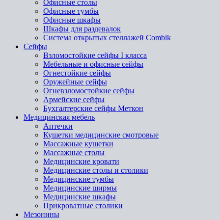
Офисные столы
Офисные тумбы
Офисные шкафы
Шкафы для раздевалок
Система открытых стеллажей Combik
Сейфы
Взломостойкие сейфы I класса
Мебельные и офисные сейфы
Огнестойкие сейфы
Оружейные сейфы
Огневзломостойкие сейфы
Армейские сейфы
Бухгалтерские сейфы Меткон
Медицинская мебель
Аптечки
Кушетки медицинские смотровые
Массажные кушетки
Массажные столы
Медицинские кровати
Медицинские столы и столики
Медицинские тумбы
Медицинские ширмы
Медицинские шкафы
Прикроватные столики
Мезонины