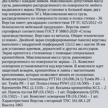
два ключа с каждым замком. Максимально допустимая масса
груза, равномерно распределенного по поверхности любого
выдвижного ящика 30(при установке в большой ящик двух
пар направляющих 50 ). Максимальная масса груза,
распределенного по поверхности полки и полки стенки - 30.
Верстак имеет декларацию соответствия ТР ТС 025/2012 «О
безопасности мебельной продукции». Верстак имеет
сертификат соответствия ГОСТ Р 58863-2020 «Столы
производственные. Верстаки из металла. Общие технические
условия». Двойной экран (перфорированные панели) верстака
выполнен с квадратной перфорацией 12х12 мм с шагом 38 мм
для установки крючков, держателей и других аксессуаров.
Экран крепится к столешнице с помощью специальных
кронштейнов. Максимальная масса груза, равномерно
распределенного по поверхности экрана - 21. Комплект
освещения устанавливается над верстаком. В комплекте идет
защитный козырек, кронштейны и лампа с магнитными
креплениями, которые позволяют менять ее положение.
Комплектация Столешница PTT161 (16.696.24.1) Тумба P6 – 1
шт. Тумба P8 – 1 шт. Полка-стенка PSW1 (12-16.500) – 1 шт.
Кронштейн PKL (2.1110) – 2 шт. Косынка кронштейна KCL – 2
шт. Панель пустая BP (16.1502) – 1 шт. Перфопанель QTPL
(16.1502) – 1 шт. Комплект освещения FB (16.1564) – 1 шт.
Характеристики Верстак слесарный TNC 161.68.1-2F
Высота
1965