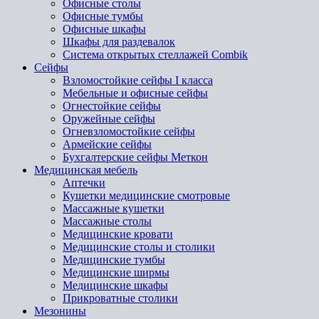
Офисные столы
Офисные тумбы
Офисные шкафы
Шкафы для раздевалок
Система открытых стеллажей Combik
Сейфы
Взломостойкие сейфы I класса
Мебельные и офисные сейфы
Огнестойкие сейфы
Оружейные сейфы
Огневзломостойкие сейфы
Армейские сейфы
Бухгалтерские сейфы Меткон
Медицинская мебель
Аптечки
Кушетки медицинские смотровые
Массажные кушетки
Массажные столы
Медицинские кровати
Медицинские столы и столики
Медицинские тумбы
Медицинские ширмы
Медицинские шкафы
Прикроватные столики
Мезонины