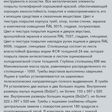
инструмента и оснастки. Все металлические элементы
покрыты полиэфирной порошковой краской, обеспечивающей
хорошую износостойкость покрытия и невосприимчивость его
к моющим средствам и смазочным веществам. Цвет и
текстура покрытия корпуса тумб, опор, полки-стенки, экранов
и комплектов освещения RAL 5015, гладкая, полуматовая.
Цвет и текстура покрытия ящиков и дверок верстака,
кронштейнов экранов и косынок RAL 7037, гладкая, глянцевая.
Цвет и текстура покрытия накладок ручек ящиков и дверок RAL
9006, гладкая, глянцевая. Столешница состоит из листа
влагостойкой фанеры марки ФСФ толщиной 24 мм, которая
покрыта лаком-антисептиком и листом оцинкованной
холоднокатаной стали толщиной. Глубина столешниц 696 мм.
Максимальная масса груза, равномерно распределенного по
столешнице - 1000. Тумбы верстаков выполнены сварными.
Ящики в тумбах устанавливаются на шариковых
телескопических направляющих полного выдвижения. В тумбе
P4 установлено два малых и два больших ящика. Внутренние
размеры малых ящиков (ВхШхГ), не более: 103 х 397 х 520
мм. Внутренние размеры больших ящиков (ВхШхГ), не более:
222 х 397 х 520 мм. Тумбы с ящиками снабжены общим
центральным замком с поворотом ригеля 180 градусов и
подпружиненной тягой. В комплекте два ключа с каждой