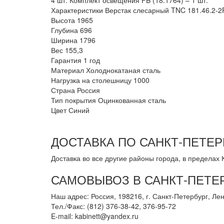
4 шт. Комплект освещения FB (18.1764) – 1 шт.
Характеристики Верстак слесарный TNC 181.46.2-2
Высота
1965
Глубина
696
Ширина
1796
Вес
155,3
Гарантия
1 год
Материал
Холоднокатаная сталь
Нагрузка на столешницу
1000
Страна
Россия
Тип покрытия
Оцинкованная сталь
Цвет
Синий
ДОСТАВКА ПО САНКТ-ПЕТЕР
Доставка во все другие районы города, в пределах К
САМОВЫВОЗ В САНКТ-ПЕТЕ
Наш адрес: Россия, 198216, г. Санкт-Петербург, Лен
Тел./Факс: (812) 376-38-42, 376-95-72
E-mail: kabinett@yandex.ru