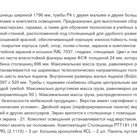
олешницы шириной 1796 мм, тумбы P4 с двумя малыми и двумя бол
ейнами и комплекта освещения. Предназначен для выполнения сбо
 мастерских, гаражах, а также для обучения технологии в учебных 
лкой-стенкой, расположенной под столешницей для удобного разме
ошковой краской, обеспечивающей хорошую износостойкость пок
 покрытия корпуса тумб, опор, полки-стенки, экранов и комплектов
тейнов экранов и косынок RAL 7037, гладкая, глянцевая. Цвет и те
т из листа влагостойкой фанеры марки ФСФ толщиной 24 мм, котор
бина столешниц 696 мм. Максимальная масса груза, равномерно р
станавливаются на шариковых телескопических направляющих полн
но шесть малых ящиков. Внутренние размеры малых ящиков (ВхШхГ)
 397 х 520 мм. Тумбы с ящиками снабжены общим центральным зам
аждой тумбой. Максимально допустимая масса груза, равномерно р
аправляющих 50 ). Максимальная масса груза, распределенного по 
 безопасности мебельной продукции». Верстак имеет сертификат 
хнические условия». Двойной экран (перфорированные панели) ве
лей и других аксессуаров. Экран крепится к столешнице с помощь
 экрана - 21. Комплект освещения устанавливается над верстаком
яют менять ее положение. Комплектация Столешница PTT181 (18.69
KL (2.1110) – 3 шт. Косынка кронштейна KCL – 2 шт. Панель пуста