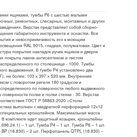
ьшими ящиками, тумбы P6 с шестью малыми
рочных, ремонтных, слесарных, монтажных и других
заведениях. Верстак представляет собой сборно-
щения габаритного инструмента и оснастки. Все
рытия и невосприимчивость его к моющим
 освещения RAL 5015, гладкая, полуматовая. Цвет и
кстура покрытия накладок ручек ящиков и дверок
ая покрыта лаком-антисептиком и листом
аспределенного по столешнице - 1000. Тумбы
ого выдвижения. В тумбе P4 установлено два
, не более: 103 х 397 х 520 мм. Внутренние
ком с поворотом ригеля 180 градусов и
аспределенного по поверхности любого выдвижного
поверхности полки и полки стенки - 30. Верстак
соответствия ГОСТ Р 58863-2020 «Столы
рстака выполнен с квадратной перфорацией 12х12
ю специальных кронштейнов. Максимальная масса
. В комплекте идет защитный козырек, кронштейны
6.24.1) – 1 шт. Тумба P4 – 1 шт. Тумба P6 – 1 шт.
я BP (18.830) – 2 шт. Перфопанель QTPL (18.830) –