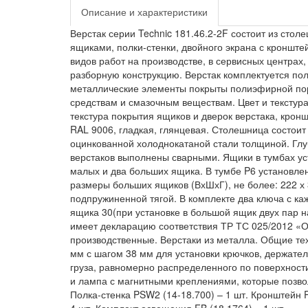
Описание и характеристики
Верстак серии Technic 181.46.2-2F состоит из ст
ящиками, полки-стенки, двойного экрана с кроншт
видов работ на производстве, в сервисных центрах,
разборную конструкцию. Верстак комплектуется по
металлические элементы покрыты полиэфирной пор
средствам и смазочным веществам. Цвет и текстура
текстура покрытия ящиков и дверок верстака, кронш
RAL 9006, гладкая, глянцевая. Столешница состои
оцинкованной холоднокатаной стали толщиной. Глу
верстаков выполнены сварными. Ящики в тумбах у
малых и два больших ящика. В тумбе P6 установле
размеры больших ящиков (ВхШхГ), не более: 222 х
подпружиненной тягой. В комплекте два ключа с к
ящика 30(при установке в большой ящик двух пар н
имеет декларацию соответствия ТР ТС 025/2012 «О
производственные. Верстаки из металла. Общие те
мм с шагом 38 мм для установки крючков, держате
груза, равномерно распределенного по поверхности
и лампа с магнитными креплениями, которые позвол
Полка-стенка PSW2 (14-18.700) – 1 шт. Кронштейн P