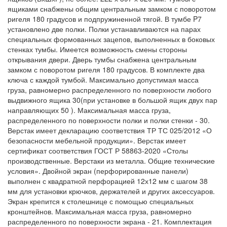
ящиками снабжены общим центральным замком с поворотом
ригеля 180 градусов и подпружиненной тягой. В тумбе P7
установлено две полки. Полки устанавливаются на парах
специальных формованных зацепов, выполненных в боковых
стенках тумбы. Имеется возможность смены стороны
открывания двери. Дверь тумбы снабжена центральным
замком с поворотом ригеля 180 градусов. В комплекте два
ключа с каждой тумбой. Максимально допустимая масса
груза, равномерно распределенного по поверхности любого
выдвижного ящика 30(при установке в большой ящик двух пар
направляющих 50 ). Максимальная масса груза,
распределенного по поверхности полки и полки стенки - 30.
Верстак имеет декларацию соответствия ТР ТС 025/2012 «О
безопасности мебельной продукции». Верстак имеет
сертификат соответствия ГОСТ Р 58863-2020 «Столы
производственные. Верстаки из металла. Общие технические
условия». Двойной экран (перфорированные панели)
выполнен с квадратной перфорацией 12х12 мм с шагом 38
мм для установки крючков, держателей и других аксессуаров.
Экран крепится к столешнице с помощью специальных
кронштейнов. Максимальная масса груза, равномерно
распределенного по поверхности экрана - 21. Комплектация