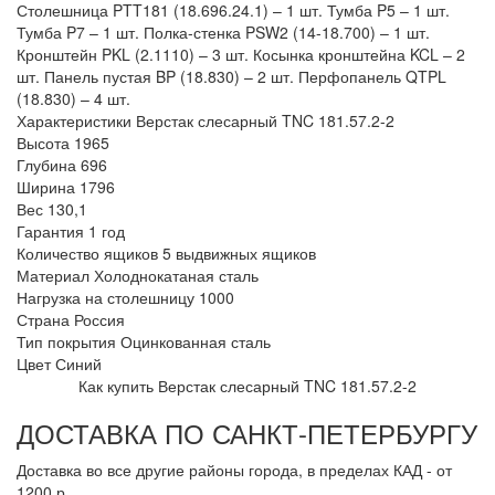
Столешница PTT181 (18.696.24.1) – 1 шт. Тумба P5 – 1 шт.
Тумба P7 – 1 шт. Полка-стенка PSW2 (14-18.700) – 1 шт.
Кронштейн PKL (2.1110) – 3 шт. Косынка кронштейна KCL – 2
шт. Панель пустая BP (18.830) – 2 шт. Перфопанель QTPL
(18.830) – 4 шт.
Характеристики Верстак слесарный TNC 181.57.2-2
Высота
1965
Глубина
696
Ширина
1796
Вес
130,1
Гарантия
1 год
Количество ящиков
5 выдвижных ящиков
Материал
Холоднокатаная сталь
Нагрузка на столешницу
1000
Страна
Россия
Тип покрытия
Оцинкованная сталь
Цвет
Синий
Как купить Верстак слесарный TNC 181.57.2-2
ДОСТАВКА ПО САНКТ-ПЕТЕРБУРГУ
Доставка во все другие районы города, в пределах КАД - от
1200 р