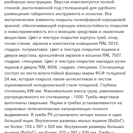
разборную конструкцию. Верстак комплектуется полкой-
стенкой, расположенной под столешницей для удобного
размещения габаритного инструмента и оснастки. Все
металлические элементы покрыты полиэфирной порошковой
краской, обеспечивающей хорошую износостойкость покрытия
и невосприимчивость его к моющим средствам и смазочным
веществам. Цвет и текстура покрытия корпуса тумб, опор,
полки-стенки, экранов и комплектов освещения RAL 5015,
гладкая, полуматовая. Цвет и текстура покрытия ящиков и
дверок верстака, кронштейнов экранов и косынок RAL 7037,
гладкая, глянцевая. Цвет и текстура покрытия накладок ручек
ящиков и дверок RAL 9006, гладкая, глянцевая. Столешница
состоит из листа влагостойкой фанеры марки ФСФ толщиной
24 мм, которая покрыта лаком-антисептиком и листом
оцинкованной холоднокатаной стали толщиной. Глубина
столешниц 696 мм. Максимальная масса груза, равномерно
распределенного по столешнице - 1000. Тумбы верстаков
выполнены сварными. Ящики в тумбах устанавливаются на
шариковых телескопических направляющих полного
выдвижения. В тумбе P5 установлено четыре малых и один
большой ящик. Внутренние размеры малых ящиков (ВхШхГ),
не более: 103 х 397 х 520 мм. Внутренние размеры больших
ящиков (ВхШхГ), не более: 222 х 397 х 520 мм. Тумбы с