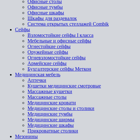
Офисные столы
Офисные тумбы
Офисные шкафы
Шкафы для раздевалок
Система открытых стеллажей Combik
Сейфы
Взломостойкие сейфы I класса
Мебельные и офисные сейфы
Огнестойкие сейфы
Оружейные сейфы
Огневзломостойкие сейфы
Армейские сейфы
Бухгалтерские сейфы Меткон
Медицинская мебель
Аптечки
Кушетки медицинские смотровые
Массажные кушетки
Массажные столы
Медицинские кровати
Медицинские столы и столики
Медицинские тумбы
Медицинские ширмы
Медицинские шкафы
Прикроватные столики
Мезонины