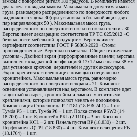
замком с поворотом ригеля 180 градусов. В комплекте имеется
два ключа с каждым замком. Максимально допустимая масса
груза, равномерно распределенного по поверхности любого
выдвижного ящика 30(при установке в большой ящик двух
пар направляющих 50 ). Максимальная масса груза,
распределенного по поверхности полки и полки стенки - 30.
Верстак имеет декларацию соответствия ТР ТС 025/2012 «О
безопасности мебельной продукции». Верстак имеет
сертификат соответствия ГОСТ Р 58863-2020 «Столы
производственные. Верстаки из металла. Общие технические
условия». Двойной экран (перфорированные панели) верстака
выполнен с квадратной перфорацией 12х12 мм с шагом 38 мм
для установки крючков, держателей и других аксессуаров.
Экран крепится к столешнице с помощью специальных
кронштейнов. Максимальная масса груза, равномерно
распределенного по поверхности экрана - 21. Комплект
освещения устанавливается над верстаком. В комплекте идет
защитный козырек, кронштейны и лампа с магнитными
креплениями, которые позволяют менять ее положение.
Комплектация Столешница PTT181 (18.696.24.1) – 1 шт.
Тумба P5 – 1 шт. Тумба P8 – 1 шт. Полка-стенка PSW2 (14-
18.700) – 1 шт. Кронштейн PKL (2.1110) – 3 шт. Косынка
кронштейна KCL – 2 шт. Панель пустая BP (18.830) – 2 шт.
Перфопанель QTPL (18.830) – 4 шт. Комплект освещения FB
(18.1764) – 1 шт.