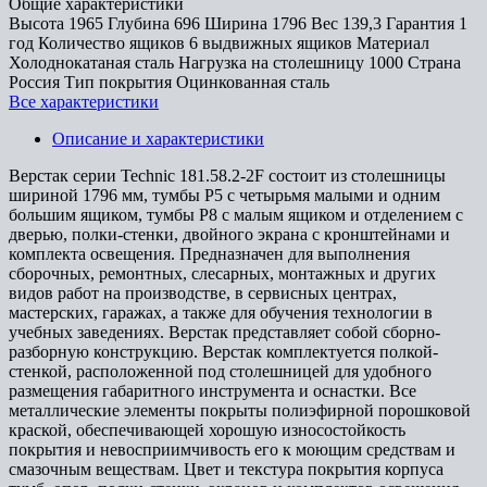
Общие характеристики
Высота
1965
Глубина
696
Ширина
1796
Вес
139,3
Гарантия
1
год
Количество ящиков
6 выдвижных ящиков
Материал
Холоднокатаная сталь
Нагрузка на столешницу
1000
Страна
Россия
Тип покрытия
Оцинкованная сталь
Все характеристики
Описание и характеристики
Верстак серии Technic 181.58.2-2F состоит из столешницы
шириной 1796 мм, тумбы P5 с четырьмя малыми и одним
большим ящиком, тумбы P8 с малым ящиком и отделением с
дверью, полки-стенки, двойного экрана с кронштейнами и
комплекта освещения. Предназначен для выполнения
сборочных, ремонтных, слесарных, монтажных и других
видов работ на производстве, в сервисных центрах,
мастерских, гаражах, а также для обучения технологии в
учебных заведениях. Верстак представляет собой сборно-
разборную конструкцию. Верстак комплектуется полкой-
стенкой, расположенной под столешницей для удобного
размещения габаритного инструмента и оснастки. Все
металлические элементы покрыты полиэфирной порошковой
краской, обеспечивающей хорошую износостойкость
покрытия и невосприимчивость его к моющим средствам и
смазочным веществам. Цвет и текстура покрытия корпуса