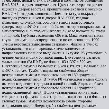
тумб, опор, полки-стенки, экранов и комплектов освещения
RAL 5015, гладкая, полуматовая. Цвет и текстура покрытия
ящиков и дверок верстака, кронштейнов экранов и косынок
RAL 7037, гладкая, глянцевая. Цвет и текстура покрытия
накладок ручек ящиков и дверок RAL 9006, гладкая,
глянцевая. Столешница состоит из листа влагостойкой
фанеры марки ФСФ толщиной 24 мм, которая покрыта лаком-
антисептиком и листом оцинкованной холоднокатаной стали
толщиной. Глубина столешниц 696 мм. Максимальная масса
груза, равномерно распределенного по столешнице - 1000.
Тумбы верстаков выполнены сварными. Ящики в тумбах
устанавливаются на шариковых телескопических
направляющих полного выдвижения. В тумбе P5 установлено
четыре малых и один большой ящик. Внутренние размеры
малых ящиков (ВхШхГ), не более: 103 х 397 х 520 мм.
Внутренние размеры больших ящиков (ВхШхГ), не более: 222
х 397 х 520 мм. Тумбы с ящиками снабжены общим
центральным замком с поворотом ригеля 180 градусов и
подпружиненной тягой. В тумбе P8 установлен малый ящик и
имеется отделение с дверью и одной полкой. Ящик снабжен
центральным замком с поворотом ригеля 180 градусов и
подпружиненной тягой. Полка устанавливается на парах
специальных формованных зацепов, выполненных в боковых
стенках тумбы. Имеется возможность смены стороны
открывания двери. Дверь тумбы снабжена центральным