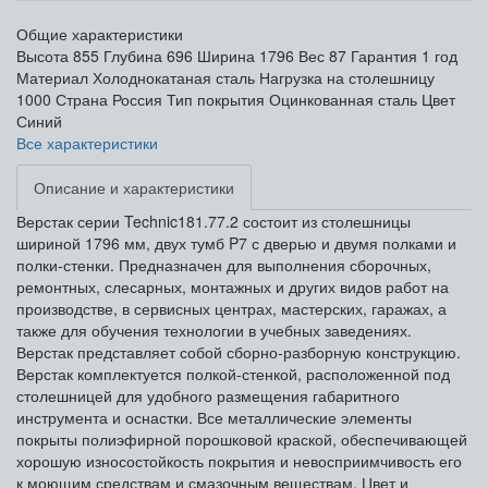
Общие характеристики
Высота
855
Глубина
696
Ширина
1796
Вес
87
Гарантия
1 год
Материал
Холоднокатаная сталь
Нагрузка на столешницу
1000
Страна
Россия
Тип покрытия
Оцинкованная сталь
Цвет
Синий
Все характеристики
Описание и характеристики
Верстак серии Technic181.77.2 состоит из столешницы
шириной 1796 мм, двух тумб P7 с дверью и двумя полками и
полки-стенки.
Предназначен для выполнения сборочных,
ремонтных, слесарных, монтажных и других видов работ на
производстве, в сервисных центрах, мастерских, гаражах, а
также для обучения технологии в учебных заведениях.
Верстак представляет собой сборно-разборную конструкцию.
Верстак комплектуется полкой-стенкой, расположенной под
столешницей для удобного размещения габаритного
инструмента и оснастки. Все металлические элементы
покрыты полиэфирной порошковой краской, обеспечивающей
хорошую износостойкость покрытия и невосприимчивость его
к моющим средствам и смазочным веществам. Цвет и