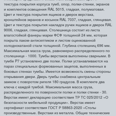
текстура покрытия корпуса тумб, опор, полки-стенки, экранов
и комплектов освещения RAL 5015, гладкая, полуматовая.
Цвет и текстура покрытия ящиков и дверок верстака,
кронштейнов экранов и косынок RAL 7037, гладкая, глянцевая.
Цвет и текстура покрытия накладок ручек ящиков и дверок RAL
9006, гладкая, глянцевая. Столешница состоит из листа
влагостойкой фанеры марки ФСФ толщиной 24 мм, которая
покрыта лаком-антисептиком и листом оцинкованной
холоднокатаной стали толщиной. Глубина столешниц 696 мм.
Максимальная масса груза, равномерно распределенного по
столешнице - 1000. Тумбы верстаков выполнены сварными. В
тумбе P7 установлено две полки. Полки устанавливаются на
парах специальных формованных зацепов, выполненных в
боковых стенках тумбы. Имеется возможность смены стороны
открывания двери. Дверь тумбы снабжена центральным
замком с поворотом ригеля 180 градусов. В комплекте два
ключа с каждой тумбой. Максимальная масса груза,
распределенного по поверхности полки и полки стенки - 30.
Верстак имеет декларацию соответствия ТР ТС 025/2012 «О
безопасности мебельной продукции». Верстак имеет
сертификат соответствия ГОСТ Р 58863-2020 «Столы
производственные. Верстаки из металла. Общие технические