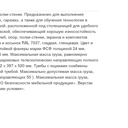
полки-стенки. Предназначен для выполнения
, гаражах, а также для обучения технологии в
нкой, расположенной под столешницей для удобного
раской, обеспечивающей хорошую износостойкость
б, опор, полки-стенки, экранов и комплектов
 и косынок RAL 7037, гладкая, глянцевая. Цвет и
гостойкой фанеры марки ФСФ толщиной 24 мм,
6 мм. Максимальная масса груза, равномерно
 шариковых телескопических направляющих полного
22 х 397 х 520 мм. Тумбы с ящиками снабжены
ой тумбой. Максимально допустимая масса груза,
аправляющих 50 ). Максимальная масса груза,
 «О безопасности мебельной продукции». Верстак
кие условия».