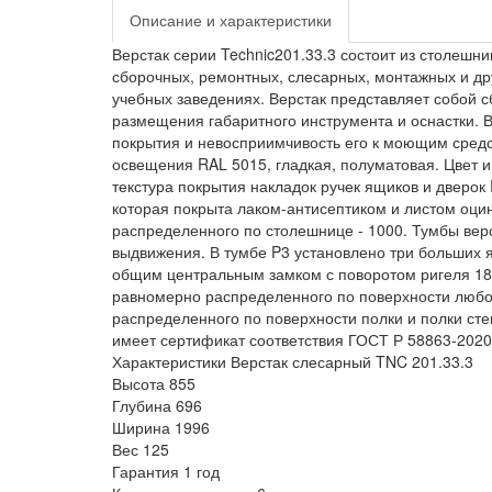
Описание и характеристики
Верстак серии Technic201.33.3 состоит из столеш
сборочных, ремонтных, слесарных, монтажных и друг
учебных заведениях. Верстак представляет собой 
размещения габаритного инструмента и оснастки.
покрытия и невосприимчивость его к моющим средст
освещения RAL 5015, гладкая, полуматовая. Цвет и 
текстура покрытия накладок ручек ящиков и дверок
которая покрыта лаком-антисептиком и листом оци
распределенного по столешнице - 1000. Тумбы ве
выдвижения. В тумбе P3 установлено три больших 
общим центральным замком с поворотом ригеля 180
равномерно распределенного по поверхности любог
распределенного по поверхности полки и полки сте
имеет сертификат соответствия ГОСТ Р 58863-2020
Характеристики Верстак слесарный TNC 201.33.3
Высота
855
Глубина
696
Ширина
1996
Вес
125
Гарантия
1 год