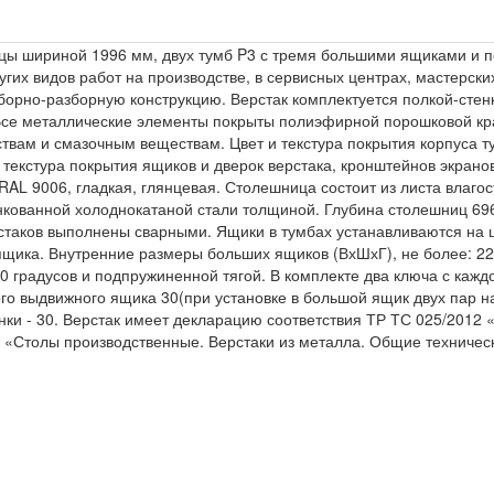
ницы шириной 1996 мм, двух тумб P3 с тремя большими ящиками и 
их видов работ на производстве, в сервисных центрах, мастерских
сборно-разборную конструкцию. Верстак комплектуется полкой-сте
 Все металлические элементы покрыты полиэфирной порошковой к
вам и смазочным веществам. Цвет и текстура покрытия корпуса тум
текстура покрытия ящиков и дверок верстака, кронштейнов экранов
 RAL 9006, гладкая, глянцевая. Столешница состоит из листа вла
нкованной холоднокатаной стали толщиной. Глубина столешниц 69
рстаков выполнены сварными. Ящики в тумбах устанавливаются на
ящика. Внутренние размеры больших ящиков (ВхШхГ), не более: 2
 градусов и подпружиненной тягой. В комплекте два ключа с кажд
о выдвижного ящика 30(при установке в большой ящик двух пар н
нки - 30. Верстак имеет декларацию соответствия ТР ТС 025/2012
 «Столы производственные. Верстаки из металла. Общие техничес