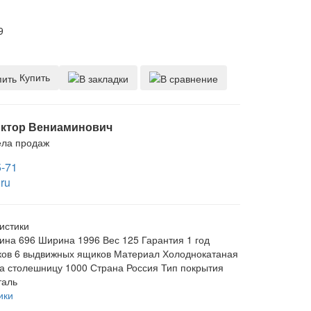
9
Купить
ктор Вениаминович
ела продаж
5-71
ru
истики
ина
696
Ширина
1996
Вес
125
Гарантия
1 год
ков
6 выдвижных ящиков
Материал
Холоднокатаная
на столешницу
1000
Страна
Россия
Тип покрытия
таль
ики