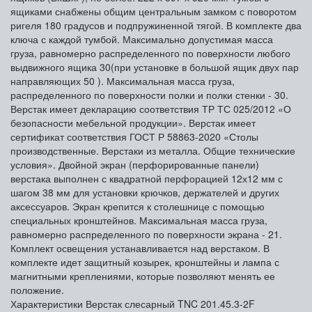
ящиками снабжены общим центральным замком с поворотом
ригеля 180 градусов и подпружиненной тягой. В комплекте два
ключа с каждой тумбой. Максимально допустимая масса
груза, равномерно распределенного по поверхности любого
выдвижного ящика 30(при установке в большой ящик двух пар
направляющих 50 ). Максимальная масса груза,
распределенного по поверхности полки и полки стенки - 30.
Верстак имеет декларацию соответствия ТР ТС 025/2012 «О
безопасности мебельной продукции». Верстак имеет
сертификат соответствия ГОСТ Р 58863-2020 «Столы
производственные. Верстаки из металла. Общие технические
условия». Двойной экран (перфорированные панели)
верстака выполнен с квадратной перфорацией 12х12 мм с
шагом 38 мм для установки крючков, держателей и других
аксессуаров. Экран крепится к столешнице с помощью
специальных кронштейнов. Максимальная масса груза,
равномерно распределенного по поверхности экрана - 21.
Комплект освещения устанавливается над верстаком. В
комплекте идет защитный козырек, кронштейны и лампа с
магнитными креплениями, которые позволяют менять ее
положение.
Характеристики Верстак слесарный TNC 201.45.3-2F