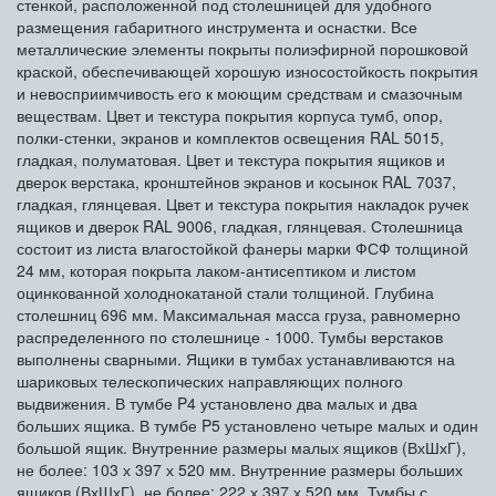
стенкой, расположенной под столешницей для удобного
размещения габаритного инструмента и оснастки. Все
металлические элементы покрыты полиэфирной порошковой
краской, обеспечивающей хорошую износостойкость покрытия
и невосприимчивость его к моющим средствам и смазочным
веществам. Цвет и текстура покрытия корпуса тумб, опор,
полки-стенки, экранов и комплектов освещения RAL 5015,
гладкая, полуматовая. Цвет и текстура покрытия ящиков и
дверок верстака, кронштейнов экранов и косынок RAL 7037,
гладкая, глянцевая. Цвет и текстура покрытия накладок ручек
ящиков и дверок RAL 9006, гладкая, глянцевая. Столешница
состоит из листа влагостойкой фанеры марки ФСФ толщиной
24 мм, которая покрыта лаком-антисептиком и листом
оцинкованной холоднокатаной стали толщиной. Глубина
столешниц 696 мм. Максимальная масса груза, равномерно
распределенного по столешнице - 1000. Тумбы верстаков
выполнены сварными. Ящики в тумбах устанавливаются на
шариковых телескопических направляющих полного
выдвижения. В тумбе P4 установлено два малых и два
больших ящика. В тумбе P5 установлено четыре малых и один
большой ящик. Внутренние размеры малых ящиков (ВхШхГ),
не более: 103 х 397 х 520 мм. Внутренние размеры больших
ящиков (ВхШхГ), не более: 222 х 397 х 520 мм. Тумбы с