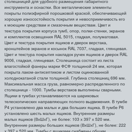
столешницей для удобного размещения габаритного
инструмента и оснастки. Все металлические элементы
покрыты полиэфирной порошковой краской, обеспечивающей
хорошую износостойкость покрытия и невосприимчивость его
к моющим средствам и смазочным веществам. Цвет и
текстура покрытия корпуса тумб, опор, полки-стенки, экранов
и комплектов освещения RAL 5015, гладкая, полуматовая.
Цвет и текстура покрытия ящиков и дверок верстака,
кронштейнов экранов и косынок RAL 7037, гладкая, глянцевая.
Цвет и текстура покрытия накладок ручек ящиков и дверок RAL
9006, гладкая, глянцевая. Столешница состоит из листа
влагостойкой фанеры марки ФСФ толщиной 24 мм, которая
покрыта лаком-антисептиком и листом оцинкованной
холоднокатаной стали толщиной. Глубина столешниц 696 мм.
Максимальная масса груза, равномерно распределенного по
столешнице - 1000. Тумбы верстаков выполнены сварными.
Ящики в тумбах устанавливаются на шариковых
телескопических направляющих полного выдвижения. В тумбе
P4 установлено два малых и два больших ящика. В тумбе P6
установлено шесть малых ящиков. Внутренние размеры
малых ящиков (ВхШхГ), не более: 103 х 397 х 520 мм.
Внутренние размеры больших ящиков (ВхШхГ), не более: 222
х 397 х 520 мм. Тумбы с ящиками снабжены общим