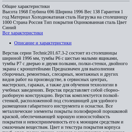
Общие характеристики
Высота
1968
Глубина
696
Ширина
1996
Вес
138
Гарантия
1
год
Материал
Холоднокатаная сталь
Нагрузка на столешницу
1000
Страна
Россия
Тип покрытия
Оцинкованная сталь
Цвет
Синий
Все характеристики
Описание и характеристики
Верстак серии Technic201.67.3-2 состоит из столешницы
шириной 1996 мм, тумбы P6 с шестью малыми ящиками,
тумбы P7 с дверью и двумя полками, полки-стенки, двойного
экрана с кронштейнами Предназначен для выполнения
сборочных, ремонтных, слесарных, монтажных и других
видов работ на производстве, в сервисных центрах,
мастерских, гаражах, а также для обучения технологии в
учебных заведениях. Верстак представляет собой сборно-
разборную конструкцию. Верстак комплектуется полкой-
стенкой, расположенной под столешницей для удобного
размещения габаритного инструмента и оснастки. Все
металлические элементы покрыты полиэфирной порошковой
краской, обеспечивающей хорошую износостойкость
покрытия и невосприимчивость его к моющим средствам и
смазочным веществам. Цвет и текстура покрытия корпуса