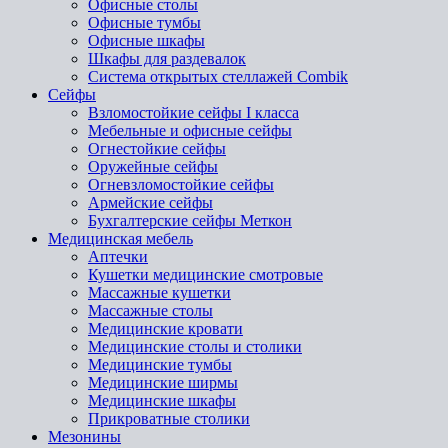
Офисные столы
Офисные тумбы
Офисные шкафы
Шкафы для раздевалок
Система открытых стеллажей Combik
Сейфы
Взломостойкие сейфы I класса
Мебельные и офисные сейфы
Огнестойкие сейфы
Оружейные сейфы
Огневзломостойкие сейфы
Армейские сейфы
Бухгалтерские сейфы Меткон
Медицинская мебель
Аптечки
Кушетки медицинские смотровые
Массажные кушетки
Массажные столы
Медицинские кровати
Медицинские столы и столики
Медицинские тумбы
Медицинские ширмы
Медицинские шкафы
Прикроватные столики
Мезонины