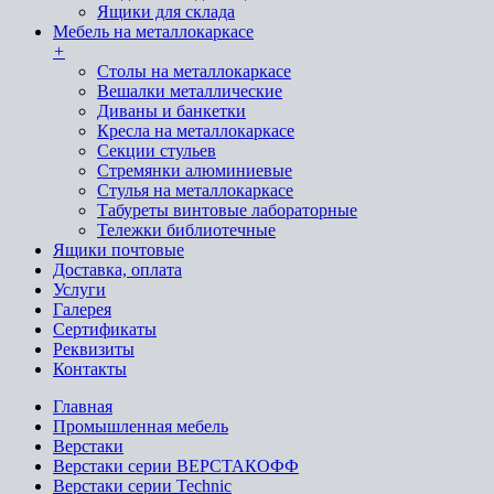
Ящики для склада
Мебель на металлокаркасе
+
Cтолы на металлокаркасе
Вешалки металлические
Диваны и банкетки
Кресла на металлокаркасе
Секции стульев
Стремянки алюминиевые
Стулья на металлокаркасе
Табуреты винтовые лабораторные
Тележки библиотечные
Ящики почтовые
Доставка, оплата
Услуги
Галерея
Сертификаты
Реквизиты
Контакты
Главная
Промышленная мебель
Верстаки
Верстаки серии ВЕРСТАКОФФ
Верстаки серии Technic