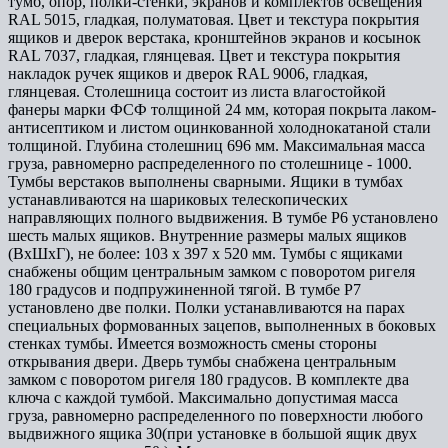
тумб, опор, полки-стенки, экранов и комплектов освещения
RAL 5015, гладкая, полуматовая. Цвет и текстура покрытия
ящиков и дверок верстака, кронштейнов экранов и косынок
RAL 7037, гладкая, глянцевая. Цвет и текстура покрытия
накладок ручек ящиков и дверок RAL 9006, гладкая,
глянцевая. Столешница состоит из листа влагостойкой
фанеры марки ФСФ толщиной 24 мм, которая покрыта лаком-
антисептиком и листом оцинкованной холоднокатаной стали
толщиной. Глубина столешниц 696 мм. Максимальная масса
груза, равномерно распределенного по столешнице - 1000.
Тумбы верстаков выполнены сварными. Ящики в тумбах
устанавливаются на шариковых телескопических
направляющих полного выдвижения. В тумбе P6 установлено
шесть малых ящиков. Внутренние размеры малых ящиков
(ВхШхГ), не более: 103 х 397 х 520 мм. Тумбы с ящиками
снабжены общим центральным замком с поворотом ригеля
180 градусов и подпружиненной тягой. В тумбе P7
установлено две полки. Полки устанавливаются на парах
специальных формованных зацепов, выполненных в боковых
стенках тумбы. Имеется возможность смены стороны
открывания двери. Дверь тумбы снабжена центральным
замком с поворотом ригеля 180 градусов. В комплекте два
ключа с каждой тумбой. Максимально допустимая масса
груза, равномерно распределенного по поверхности любого
выдвижного ящика 30(при установке в большой ящик двух