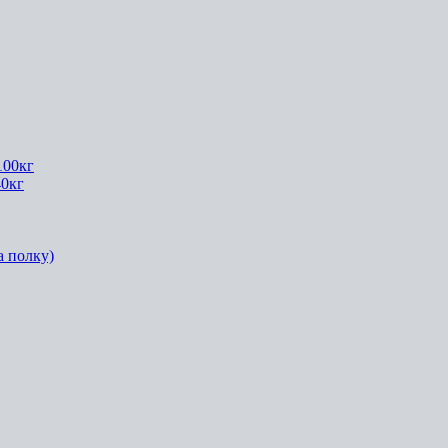
100кг
40кг
а полку)