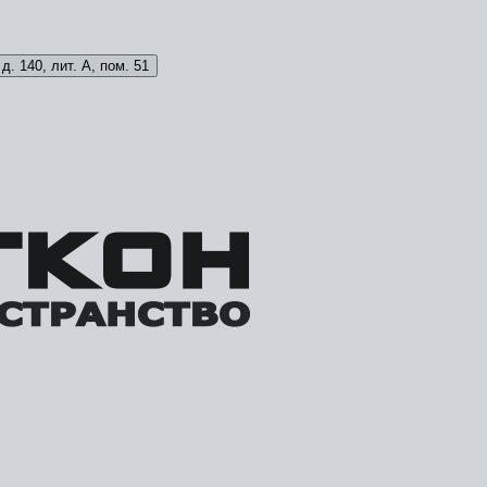
д. 140, лит. А, пом. 51