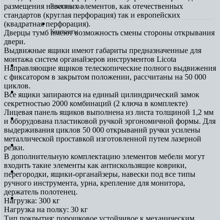
размещения навесных элементов, как отечественных
Реквизиты
стандартов (круглая перфорация) так и европейских
(квадратная перфорация).
Контакты
Дверцы тумб имеют возможность смены стороны открывания
двери.
Выдвижные ящики имеют габариты предназначенные для
монтажа систем органайзеров инструментов Licota
Доставка, оплата
Направляющие ящиков телескопические полного выдвижения
с фиксатором в закрытом положении, рассчитаны на 50 000
циклов.
Услуги
Все ящики запираются на единый цилиндрический замок
секретностью 2000 комбинаций (2 ключа в комплекте)
Лицевая панель ящиков выполнена из листа толщиной 1,2 мм
Галерея
и оборудована пластиковой ручкой эргономичной формы. Для
выдерживания циклов 50 000 открываний ручки усилены
металлической проставкой изготовленной путем лазерной
Сертификаты
резки.
В дополнительную комплектацию элементов мебели могут
входить такие элементы как антискользящие коврики,
Реквизиты
перегородки, ящики-органайзеры, навески под все типы
ручного инструмента, урна, крепление для монитора,
держатель полотенец.
Контакты
Нагрузка: 300 кг
Нагрузка на полку: 30 кг
Тип покрытия: порошковое устойчивое к механическим