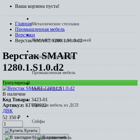
Ваша корзина пуста!
Главная
Металлические стеллажи
Промышленная мебель
Верстаки
Верстак SMART 1280.1.S1.0.d2
Комплектующие для стеллажей
Верстак SMART
Металлические шкафы
1280.1.S1.0.d2
Промышленная мебель
Популярный
Мебель из ДСП
В наличии
Код Товара:
3423-01
Артикул:
КГ050922
Офисная мебель из ДСП
ДВК
52 350
₽
Сейфы
Купить
Медицинская мебель