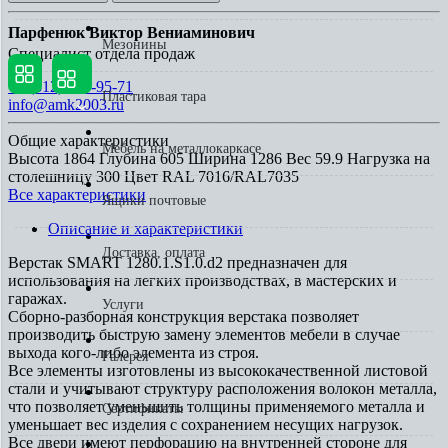
Парфенюк Виктор Вениаминович
Мезонины
Специалист отдела продаж
+7 (812) 553-95-71
Пластиковая тара
info@amk2003.ru
Общие характеристики
Мебель на металлокаркасе
Высота
1864
Глубина
605
Ширина
1286
Вес
59.9
Нагрузка на
столешницу
300
Цвет
RAL 7016/RAL7035
Все характеристики
Ящики почтовые
Описание и характеристики
Доставка, оплата
Верстак SMART 1280.1.S1.0.d2 предназначен для
использования на легких производствах, в мастерских и
гаражах.
Услуги
Сборно-разборная конструкция верстака позволяет
производить быструю замену элементов мебели в случае
выхода кого-либо элемента из строя.
Галерея
Все элементы изготовлены из высококачественной листовой
стали и учитывают структуру расположения волокон металла,
что позволяет уменьшить толщины применяемого металла и
Сертификаты
уменьшает вес изделия с сохранением несущих нагрузок.
Все двери имеют перфорацию на внутренней стороне для