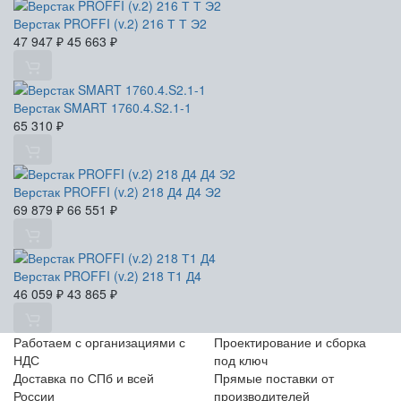
Верстак PROFFI (v.2) 216 Т Т Э2
47 947
₽
45 663
₽
Верстак SMART 1760.4.S2.1-1
65 310
₽
Верстак PROFFI (v.2) 218 Д4 Д4 Э2
69 879
₽
66 551
₽
Верстак PROFFI (v.2) 218 Т1 Д4
46 059
₽
43 865
₽
Работаем с организациями с
Проектирование и сборка
НДС
под ключ
Доставка по СПб и всей
Прямые поставки от
России
производителей