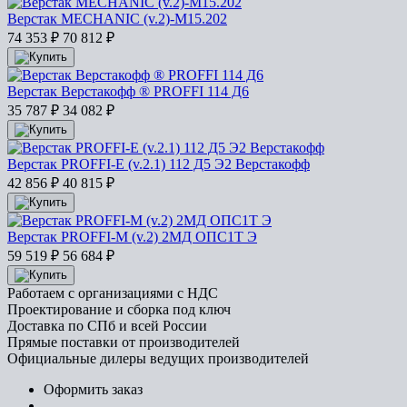
Верстак MECHANIC (v.2)-М15.202
74 353
₽
70 812
₽
Верстак Верстакофф ® PROFFI 114 Д6
35 787
₽
34 082
₽
Верстак PROFFI-E (v.2.1) 112 Д5 Э2 Верстакофф
42 856
₽
40 815
₽
Верстак PROFFI-M (v.2) 2МД ОПС1Т Э
59 519
₽
56 684
₽
Работаем с организациями с НДС
Проектирование и сборка под ключ
Доставка по СПб и всей России
Прямые поставки от производителей
Официальные дилеры ведущих производителей
Оформить заказ
+7 (812) 553-95-71 (СПб)