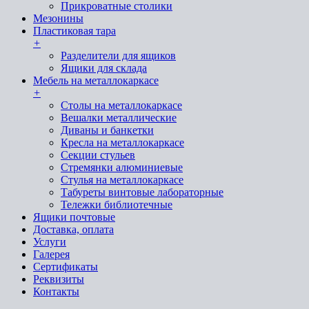
Прикроватные столики
Мезонины
Пластиковая тара
+
Разделители для ящиков
Ящики для склада
Мебель на металлокаркасе
+
Cтолы на металлокаркасе
Вешалки металлические
Диваны и банкетки
Кресла на металлокаркасе
Секции стульев
Стремянки алюминиевые
Стулья на металлокаркасе
Табуреты винтовые лабораторные
Тележки библиотечные
Ящики почтовые
Доставка, оплата
Услуги
Галерея
Сертификаты
Реквизиты
Контакты