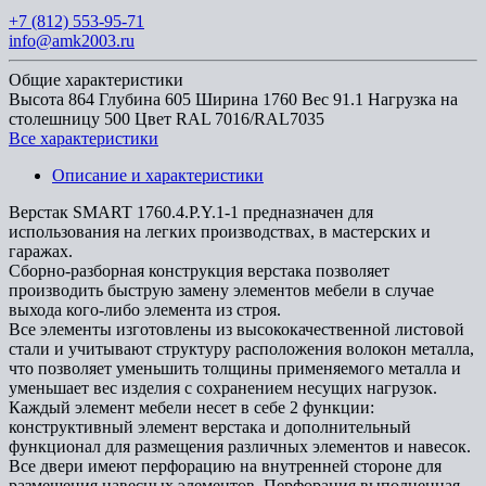
+7 (812) 553-95-71
info@amk2003.ru
Общие характеристики
Высота
864
Глубина
605
Ширина
1760
Вес
91.1
Нагрузка на
столешницу
500
Цвет
RAL 7016/RAL7035
Все характеристики
Описание и характеристики
Верстак SMART 1760.4.P.Y.1-1 предназначен для
использования на легких производствах, в мастерских и
гаражах.
Сборно-разборная конструкция верстака позволяет
производить быструю замену элементов мебели в случае
выхода кого-либо элемента из строя.
Все элементы изготовлены из высококачественной листовой
стали и учитывают структуру расположения волокон металла,
что позволяет уменьшить толщины применяемого металла и
уменьшает вес изделия с сохранением несущих нагрузок.
Каждый элемент мебели несет в себе 2 функции:
конструктивный элемент верстака и дополнительный
функционал для размещения различных элементов и навесок.
Все двери имеют перфорацию на внутренней стороне для
размещения навесных элементов. Перфорация выполненная