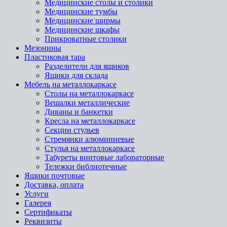
Медицинские столы и столики
Медицинские тумбы
Медицинские ширмы
Медицинские шкафы
Прикроватные столики
Мезонины
Пластиковая тара
Разделители для ящиков
Ящики для склада
Мебель на металлокаркасе
Cтолы на металлокаркасе
Вешалки металлические
Диваны и банкетки
Кресла на металлокаркасе
Секции стульев
Стремянки алюминиевые
Стулья на металлокаркасе
Табуреты винтовые лабораторные
Тележки библиотечные
Ящики почтовые
Доставка, оплата
Услуги
Галерея
Сертификаты
Реквизиты