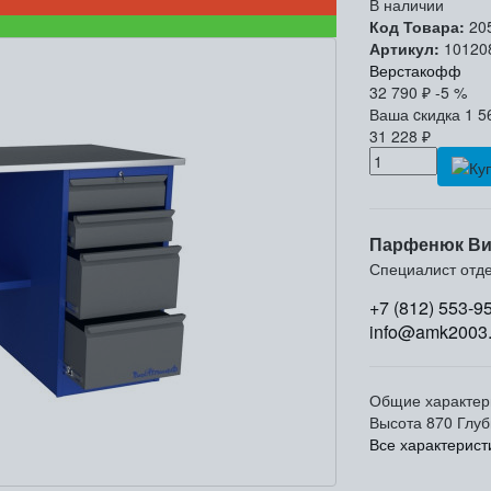
В наличии
Код Товара:
20
Артикул:
10120
Верстакофф
32 790
₽
-5 %
Ваша cкидка
1 5
31 228
₽
Парфенюк Ви
Специалист отд
+7 (812) 553-9
info@amk2003.
Общие характер
Высота
870
Глуб
Все характерист