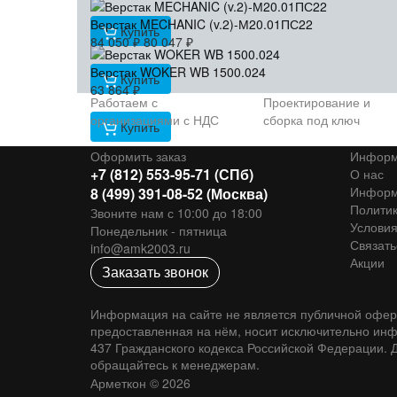
Верстак MECHANIC (v.2)-М20.01ПС22
Купить
84 050
₽
80 047
₽
Верстак WOKER WB 1500.024
Купить
63 864
₽
Работаем с
Проектирование и
организациями с НДС
сборка под ключ
Купить
Оформить заказ
Информ
+7 (812) 553-95-71 (СПб)
О нас
Информа
8 (499) 391-08-52 (Москва)
Политик
Звоните нам с 10:00 до 18:00
Условия
Понедельник - пятница
Связать
info@amk2003.ru
Акции
Заказать звонок
Информация на сайте не является публичной оферт
предоставленная на нём, носит исключительно ин
437 Гражданского кодекса Российской Федерации. Д
обращайтесь к менеджерам.
Арметкон © 2026