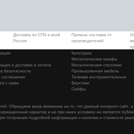
Доставка по СПб и всей
Прямые поставки от
О
России
производителей
в
п
ация
Категории
Металлические шкафы
ция о доставке и оплате
Металлические стеллажи
а безопасности
Промышленная мебель
 соглашения
Тележки инструментальные
ся с нами
Верстаки
Сейфы
ой. Обращаем ваше внимание на то, что данный интернет-сайт, а 
формационный характер и ни при каких условиях не является пуб
ля получения подробной информации о наличии и стоимости указан