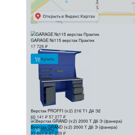
GARAGE №115 верстак Практик
17 726
₽
Купить
Верстак PROFFI (v.2) 216 Т1 Д4 Э2
60 141
₽
57 277
₽
Верстак GRAND (v.2) 2000 Т Д6 Э (фанера)
Купить
91 601
₽
87 239
₽