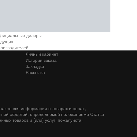
фициальные дилеры
едущих
роизводителей
Личный кабинет
История заказа
Закладки
Рассылка
также вся информация о товарах и ценах,
личной офертой, определяемой положениями Статьи
ных товаров и (или) услуг, пожалуйста,