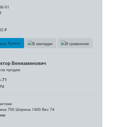
56-01
8
62
₽
Купить
ктор Вениаминович
ела продаж
5-71
ru
истики
ина
700
Ширина
1400
Вес
74
ики