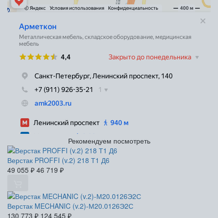
Рекомендуем посмотреть
Верстак PROFFI (v.2) 218 Т1 Д6
49 055
₽
46 719
₽
Верстак MECHANIC (v.2)-М20.0126Э2С
130 773
₽
124 545
₽