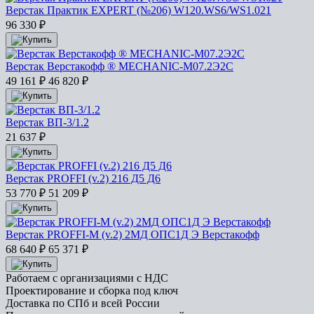
Верстак Практик EXPERT (№206) W120.WS6/WS1.021
96 330
₽
Верстак Верстакофф ® MECHANIC-М07.2Э2С
49 161
₽
46 820
₽
Верстак ВП-3/1.2
21 637
₽
Верстак PROFFI (v.2) 216 Д5 Д6
53 770
₽
51 209
₽
Верстак PROFFI-M (v.2) 2МД ОПС1Д Э Верстакофф
68 640
₽
65 371
₽
Работаем с организациями с НДС
Проектирование и сборка под ключ
Доставка по СПб и всей России