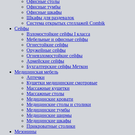
Офисные столы
Офисные тумбы
Офисные шкафы
Шкафы для раздевалок
Система открытых стеллажей Combik
Сейфы
Взломостойкие сейфы I класса
Мебельные и офисные сейфы
Огнестойкие сейфы
Оружейные сейфы
Огневзломостойкие сейфы
Армейские сейфы
Бухгалтерские сейфы Меткон
Медицинская мебель
Аптечки
Кушетки медицинские смотровые
Массажные кушетки
Массажные столы
Медицинские кровати
Медицинские столы и столики
Медицинские тумбы
Медицинские ширмы
Медицинские шкафы
Прикроватные столики
Мезонины