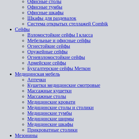
Офисные столы
Офисные тумбы
Офисные шкафы
Шкафы для раздевалок
Система открытых стеллажей Combik
Сейфы
Взломостойкие сейфы I класса
Мебельные и офисные сейфы
Огнестойкие сейфы
Оружейные сейфы
Огневзломостойкие сейфы
Армейские сейфы
Бухгалтерские сейфы Меткон
Медицинская мебель
Аптечки
Кушетки медицинские смотровые
Массажные кушетки
Массажные столы
Медицинские кровати
Медицинские столы и столики
Медицинские тумбы
Медицинские ширмы
Медицинские шкафы
Прикроватные столики
Мезонины