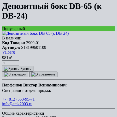
Депозитный бокс DB-65 (к
DB-24)
Популярный
В наличии
Код Товара:
2909-01
Артикул:
S18199601109
Valberg
981
₽
Купить
Парфенюк Виктор Вениаминович
Специалист отдела продаж
+7 (812) 553-95-71
info@amk2003.ru
Общие характеристики