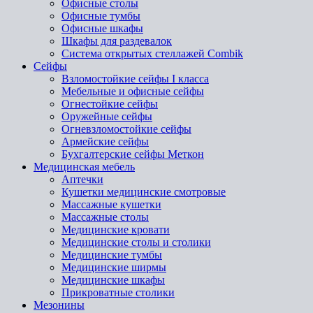
Офисные столы
Офисные тумбы
Офисные шкафы
Шкафы для раздевалок
Система открытых стеллажей Combik
Сейфы
Взломостойкие сейфы I класса
Мебельные и офисные сейфы
Огнестойкие сейфы
Оружейные сейфы
Огневзломостойкие сейфы
Армейские сейфы
Бухгалтерские сейфы Меткон
Медицинская мебель
Аптечки
Кушетки медицинские смотровые
Массажные кушетки
Массажные столы
Медицинские кровати
Медицинские столы и столики
Медицинские тумбы
Медицинские ширмы
Медицинские шкафы
Прикроватные столики
Мезонины