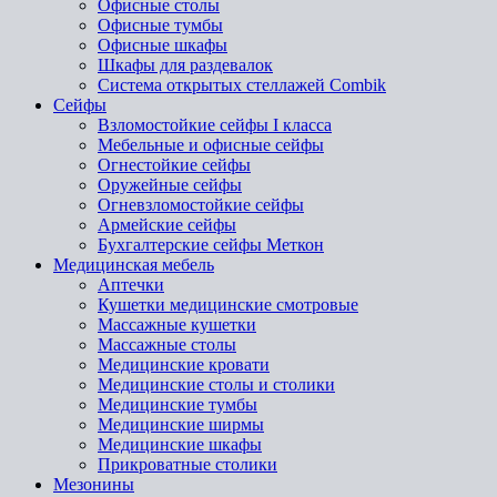
Офисные столы
Офисные тумбы
Офисные шкафы
Шкафы для раздевалок
Система открытых стеллажей Combik
Сейфы
Взломостойкие сейфы I класса
Мебельные и офисные сейфы
Огнестойкие сейфы
Оружейные сейфы
Огневзломостойкие сейфы
Армейские сейфы
Бухгалтерские сейфы Меткон
Медицинская мебель
Аптечки
Кушетки медицинские смотровые
Массажные кушетки
Массажные столы
Медицинские кровати
Медицинские столы и столики
Медицинские тумбы
Медицинские ширмы
Медицинские шкафы
Прикроватные столики
Мезонины