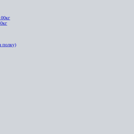
100кг
40кг
а полку)