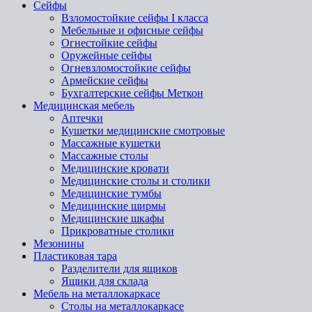
Сейфы
Взломостойкие сейфы I класса
Мебельные и офисные сейфы
Огнестойкие сейфы
Оружейные сейфы
Огневзломостойкие сейфы
Армейские сейфы
Бухгалтерские сейфы Меткон
Медицинская мебель
Аптечки
Кушетки медицинские смотровые
Массажные кушетки
Массажные столы
Медицинские кровати
Медицинские столы и столики
Медицинские тумбы
Медицинские ширмы
Медицинские шкафы
Прикроватные столики
Мезонины
Пластиковая тара
Разделители для ящиков
Ящики для склада
Мебель на металлокаркасе
Cтолы на металлокаркасе