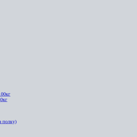
100кг
40кг
а полку)