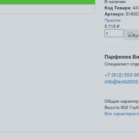
В наличии
Код Товара:
43
Артикул:
S183C
Практик
5 715
₽
Парфенюк Ви
Специалист отд
+7 (812) 553-9
info@amk2003.
Общие характер
Высота
602
Глуб
Все характерист