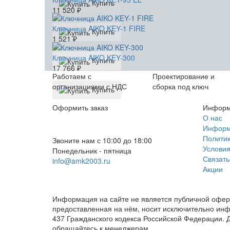
Купить
11 520
₽
Ключница AIKO KEY-1 FIRE
Купить
1 521
₽
Ключница AIKO KEY-300
Купить
17 766
₽
Работаем с
Проектирование и
организациями с НДС
сборка под ключ
Купить
Оформить заказ
Информ
+7 (812) 553-95-71 (СПб)
О нас
Информа
8 (499) 391-08-52 (Москва)
Политик
Звоните нам с 10:00 до 18:00
Условия
Понедельник - пятница
Связать
info@amk2003.ru
Акции
Заказать звонок
Информация на сайте не является публичной оферт
предоставленная на нём, носит исключительно ин
437 Гражданского кодекса Российской Федерации. Д
обращайтесь к менеджерам.