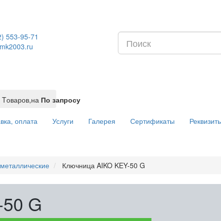
2) 553-95-71
mk2003.ru
Tоваров,
на
По запросу
вка, оплата
Услуги
Галерея
Сертификаты
Реквизит
металлические
Ключница AIKO KEY-50 G
-50 G