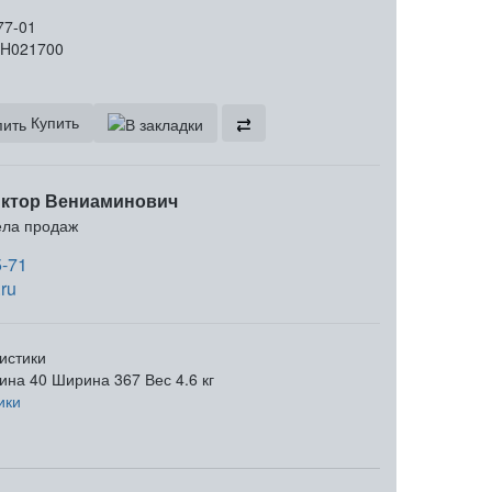
77-01
H021700
Купить
ктор Вениаминович
ела продаж
5-71
ru
истики
ина
40
Ширина
367
Вес
4.6 кг
ики