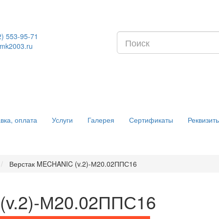
2) 553-95-71
mk2003.ru
вка, оплата
Услуги
Галерея
Сертификаты
Реквизит
Верстак MECHANIC (v.2)-М20.02ППС16
(v.2)-М20.02ППС16