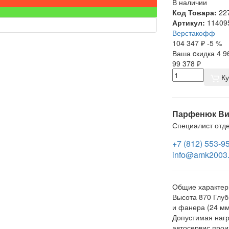
В наличии
Код Товара:
22
Артикул:
11409
Верстакофф
104 347
₽
-5 %
Ваша cкидка
4 9
99 378
₽
Ку
Парфенюк Ви
Специалист отд
+7 (812) 553-9
info@amk2003.
Общие характер
Высота
870
Глуб
и фанера (24 мм
Допустимая нагр
автосервис прои