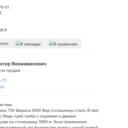
70-01
5
69
₽
пить
ктор Вениаминович
ела продаж
5-71
ru
истики
ина
700
Ширина
2000
Вид столешницы
сталь (6 мм)
)
Виды тумб
тумбы с ящиками и дверью
узка на столешницу
3000 кг
Зона применения
зводственный цех
Количество полок
с одной полкой