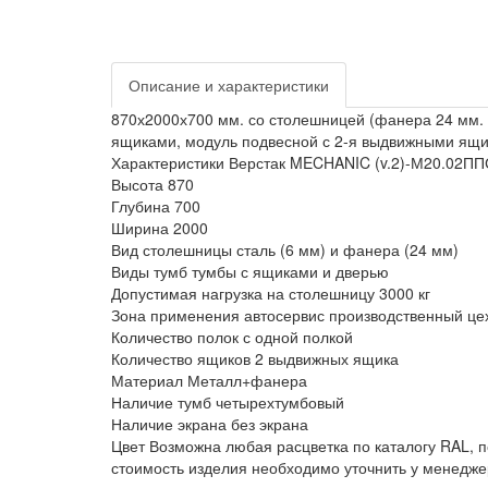
Описание и характеристики
870х2000х700 мм. со столешницей (фанера 24 мм. +
ящиками, модуль подвесной с 2-я выдвижными ящи
Характеристики Верстак MECHANIC (v.2)-М20.02П
Высота
870
Глубина
700
Ширина
2000
Вид столешницы
сталь (6 мм) и фанера (24 мм)
Виды тумб
тумбы с ящиками и дверью
Допустимая нагрузка на столешницу
3000 кг
Зона применения
автосервис производственный це
Количество полок
с одной полкой
Количество ящиков
2 выдвижных ящика
Материал
Металл+фанера
Наличие тумб
четырехтумбовый
Наличие экрана
без экрана
Цвет
Возможна любая расцветка по каталогу RAL, п
стоимость изделия необходимо уточнить у менедже