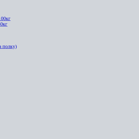
100кг
40кг
а полку)