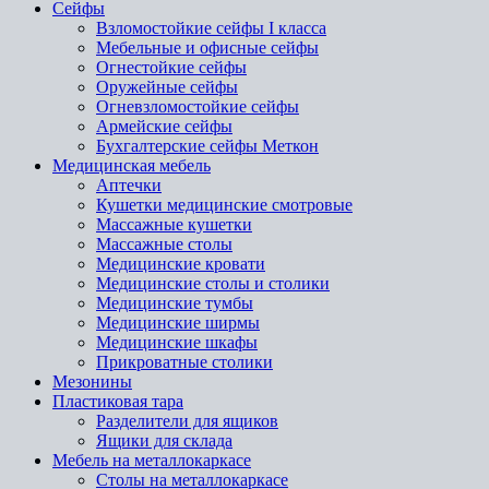
Сейфы
Взломостойкие сейфы I класса
Мебельные и офисные сейфы
Огнестойкие сейфы
Оружейные сейфы
Огневзломостойкие сейфы
Армейские сейфы
Бухгалтерские сейфы Меткон
Медицинская мебель
Аптечки
Кушетки медицинские смотровые
Массажные кушетки
Массажные столы
Медицинские кровати
Медицинские столы и столики
Медицинские тумбы
Медицинские ширмы
Медицинские шкафы
Прикроватные столики
Мезонины
Пластиковая тара
Разделители для ящиков
Ящики для склада
Мебель на металлокаркасе
Cтолы на металлокаркасе