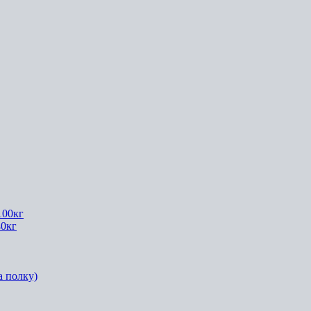
100кг
40кг
а полку)