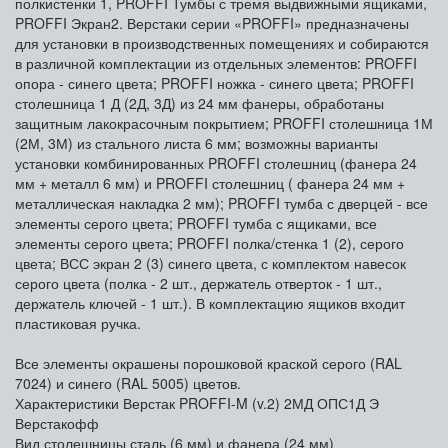
полкистенки 1, PROFFI Тумбы с тремя выдвижными ящиками,
PROFFI Экран2. Верстаки серии «PROFFI» предназначены
для установки в производственных помещениях и собираются
в различной комплектации из отдельных элементов: PROFFI
опора - синего цвета; PROFFI ножка - синего цвета; PROFFI
столешница 1 Д (2Д, 3Д) из 24 мм фанеры, обработаны
защитным лакокрасочным покрытием; PROFFI столешница 1М
(2М, 3М) из стального листа 6 мм; возможны варианты
установки комбинированных PROFFI столешниц (фанера 24
мм + металл 6 мм) и PROFFI столешниц ( фанера 24 мм +
металлическая накладка 2 мм); PROFFI тумба с дверцей - все
элементы серого цвета; PROFFI тумба с ящиками, все
элементы серого цвета; PROFFI полка/стенка 1 (2), серого
цвета; ВСС экран 2 (3) синего цвета, с комплектом навесок
серого цвета (полка - 2 шт., держатель отверток - 1 шт.,
держатель ключей - 1 шт.). В комплектацию ящиков входит
пластиковая ручка.
Все элементы окрашены порошковой краской серого (RAL
7024) и синего (RAL 5005) цветов.
Характеристики Верстак PROFFI-M (v.2) 2МД ОПС1Д Э
Верстакофф
Вид столешницы
сталь (6 мм) и фанера (24 мм)