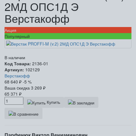
2МД ОПС1Д Э
Верстакофф
Акция
Популярный
В наличии
Код Товара:
2136-01
Артикул:
102129
Верстакофф
68 640
₽
-5 %
Ваша cкидка
3 269
₽
65 371
₽
Купить
Парфенюк Виктор Вениаминович