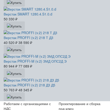
Верстак SMART 1280.4.S1.0.d
50 330
₽
Верстак PROFFI (v.2) 218 Т Д3
40 520
₽
38 590
₽
Верстак PROFFI-M (v.2) 3МД ОПС2Д Э
80 944
₽
77 089
₽
Верстак PROFFI (v.2) 218 Д3 Д5
50 763
₽
48 345
₽
Работаем с организациями с
Проектирование и сборка
НДС
под ключ