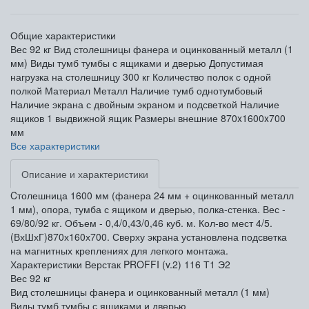
Общие характеристики
Вес
92 кг
Вид столешницы
фанера и оцинкованный металл (1
мм)
Виды тумб
тумбы с ящиками и дверью
Допустимая
нагрузка на столешницу
300 кг
Количество полок
с одной
полкой
Материал
Металл
Наличие тумб
однотумбовый
Наличие экрана
с двойным экраном и подсветкой
Наличие
ящиков
1 выдвижной ящик
Размеры внешние
870x1600x700
мм
Все характеристики
Описание и характеристики
Cтолешница 1600 мм (фанера 24 мм + оцинкованный металл
1 мм), опора, тумба с ящиком и дверью, полка-стенка. Вес -
69/80/92 кг. Объем - 0,4/0,43/0,46 куб. м. Кол-во мест 4/5.
(ВхШхГ)870х160х700. Сверху экрана установлена подсветка
на магнитных креплениях для легкого монтажа.
Характеристики Верстак PROFFI (v.2) 116 Т1 Э2
Вес
92 кг
Вид столешницы
фанера и оцинкованный металл (1 мм)
Виды тумб
тумбы с ящиками и дверью