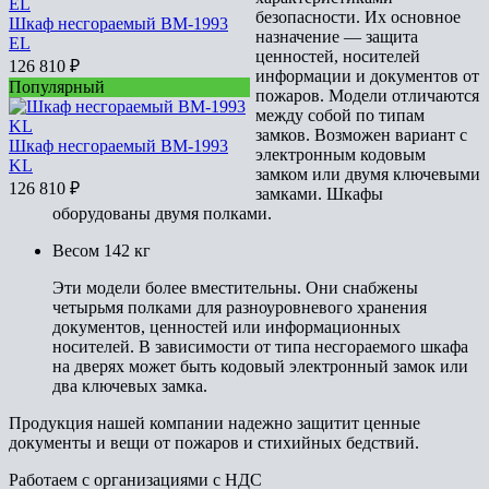
безопасности. Их основное
Шкаф несгораемый BM-1993
назначение — защита
EL
ценностей, носителей
126 810
₽
информации и документов от
Популярный
пожаров. Модели отличаются
между собой по типам
замков. Возможен вариант с
Шкаф несгораемый BM-1993
электронным кодовым
KL
замком или двумя ключевыми
126 810
₽
замками. Шкафы
оборудованы двумя полками.
Весом 142 кг
Эти модели более вместительны. Они снабжены
четырьмя полками для разноуровневого хранения
документов, ценностей или информационных
носителей. В зависимости от типа несгораемого шкафа
на дверях может быть кодовый электронный замок или
два ключевых замка.
Продукция нашей компании надежно защитит ценные
документы и вещи от пожаров и стихийных бедствий.
Работаем с организациями с НДС