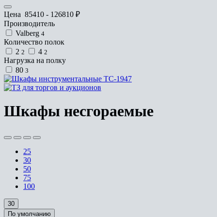
Цена
85410
-
126810
₽
Производитель
Valberg
4
Количество полок
2
4
2
2
Нагрузка на полку
80
3
Шкафы несгораемые
25
30
50
75
100
30
По умолчанию