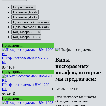
По умолчанию
Название (А - Я)
Название (Я - А)
Цена (низкая > высокая)
Цена (высокая > низкая)
Код Товара (А - Я)
Код Товара (Я - А)
Популярный
Шкаф несгораемый BM-1260
Виды
EL
несгораемых
85 410
₽
шкафов, которые
Популярный
мы предлагаем:
Шкаф несгораемый BM-1260
Весом в 72 кг
KL
85 410
₽
Эти несгораемые шкафы
Популярный
обладают высокими
характеристиками