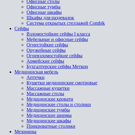
Офисные столы
Офисные тумбы
Офисные шкафы
Шкафы для раздевалок
Система открытых стеллажей Combik
Сейфы
Взломостойкие сейфы I класса
Мебельные и офисные сейфы
Огнестойкие сейфы
Оружейные сейфы
Огневзломостойкие сейфы
Армейские сейфы
Бухгалтерские сейфы Меткон
Медицинская мебель
Аптечки
Кушетки медицинские смотровые
Массажные кушетки
Массажные столы
Медицинские кровати
Медицинские столы и столики
Медицинские тумбы
Медицинские ширмы
Медицинские шкафы
Прикроватные столики
Мезонины