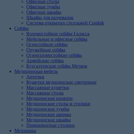
Офисные столы
Офисные тумбы
Офисные шкафы
Шкафы для раздевалок
Система открытых стеллажей Combik
Сейфы
Взломостойкие сейфы I класса
Мебельные и офисные сейфы
Огнестойкие сейфы
Оружейные сейфы
Огневзломостойкие сейфы
Армейские сейфы
Бухгалтерские сейфы Меткон
Медицинская мебель
Аптечки
Кушетки медицинские смотровые
Массажные кушетки
Массажные столы
Медицинские кровати
Медицинские столы и столики
Медицинские тумбы
Медицинские ширмы
Медицинские шкафы
Прикроватные столики
Мезонины