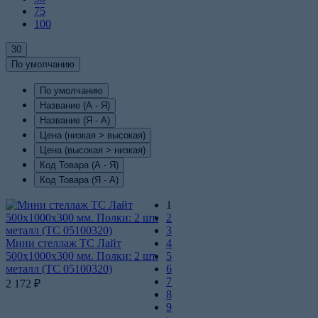
75
100
30
По умолчанию
По умолчанию
Название (А - Я)
Название (Я - А)
Цена (низкая > высокая)
Цена (высокая > низкая)
Код Товара (А - Я)
Код Товара (Я - А)
1
2
3
Мини стеллаж ТС Лайт
4
500х1000х300 мм. Полки: 2 шт.
5
металл (ТС 05100320)
6
7
2 172
₽
8
9