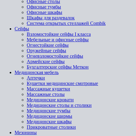
Офисные столы
Офисные тумбы
Офисные шкафы
Шкафы для раздевалок
Система открытых стеллажей Combik
Сейфы
Взломостойкие сейфы I класса
Мебельные и офисные сейфы
Огнестойкие сейфы
Оружейные сейфы
Огневзломостойкие сейфы
Армейские сейфы
Бухгалтерские сейфы Меткон
Медицинская мебель
Аптечки
Кушетки медицинские смотровые
Массажные кушетки
Массажные столы
Медицинские кровати
Медицинские столы и столики
Медицинские тумбы
Медицинские ширмы
Медицинские шкафы
Прикроватные столики
Мезонины