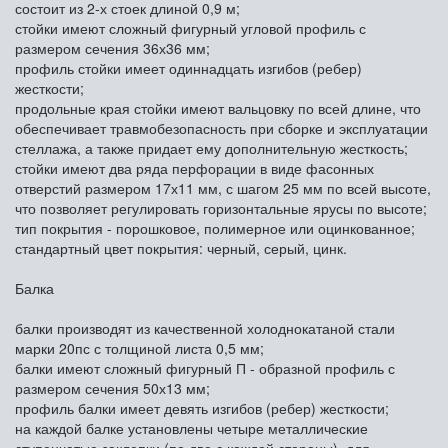
состоит из 2-х стоек длиной 0,9 м;
стойки имеют сложный фигурный угловой профиль с
размером сечения 36х36 мм;
профиль стойки имеет одиннадцать изгибов (ребер)
жесткости;
продольные края стойки имеют вальцовку по всей длине, что
обеспечивает травмобезопасность при сборке и эксплуатации
стеллажа, а также придает ему дополнительную жесткость;
стойки имеют два ряда перфорации в виде фасонных
отверстий размером 17х11 мм, с шагом 25 мм по всей высоте,
что позволяет регулировать горизонтальные ярусы по высоте;
тип покрытия - порошковое, полимерное или оцинкованное;
стандартный цвет покрытия: черный, серый, цинк.
Балка
балки производят из качественной холоднокатаной стали
марки 20пс с толщиной листа 0,5 мм;
балки имеют сложный фигурный П - образной профиль с
размером сечения 50х13 мм;
профиль балки имеет девять изгибов (ребер) жесткости;
на каждой балке установлены четыре металлические
ступенчатые заклепки (по две с каждой стороны), для