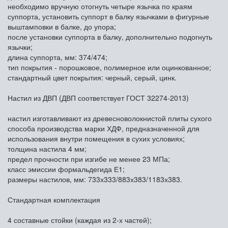
необходимо вручную отогнуть четыре язычка по краям
суппорта, установить суппорт в балку язычками в фигурные
выштамповки в балке, до упора;
после установки суппорта в балку, дополнительно подогнуть
язычки;
длина суппорта, мм: 374/474;
тип покрытия - порошковое, полимерное или оцинкованное;
стандартный цвет покрытия: черный, серый, цинк.
Настил из ДВП (ДВП соответствует ГОСТ 32274-2013)
настил изготавливают из древесноволокнистой плиты сухого
способа производства марки ХДФ, предназначенной для
использования внутри помещения в сухих условиях;
толщина настила 4 мм;
предел прочности при изгибе не менее 23 МПа;
класс эмиссии формальдегида Е1;
размеры настилов, мм: 733х333/883х383/1183х383.
Стандартная комплектация
4 составные стойки (каждая из 2-х частей);