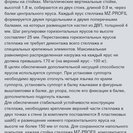
формы на стойках. Металлические вертикальные стойки,
высотой 1.8 м, собираются из двух стоек, длиной 0.9 м, через
балки центрального яруса. Каждый ярус стеллажа MZ-PROFIL
формируется двумя продольными и двумя поперечными
балками, на которых размещается настил из ДВП, толщиной 4
мм. Шаг регулировки горизонтальных ярусов по высоте
составляет 25 мм. Перестановка горизонтальных ярусов
стеллажа не требует демонтажа всего стеллажа и
специальных крепежных элементов. Максимальная
равномерно распределенная нагрузка на каждый ярус не
должна превышать 170 кг (на верхний ярус - 100 кг).
В целях обеспечения дополнительной несущей способности
ярусов используется суппорт. При установке суппорта
необходимо вручную отогнуть четыре язычка по краям
суппорта, установить суппорт в балку язычками в фигурные
выштамповки в балке, до упора, после его фиксации в балке,
дополнительно подогнуть язычки.
Для обеспечения стабильной устойчивости конструкции
стеллажа, необходимо крепление верхней части стеллажа в
двух точках к стене (в комплекте поставляются 8 пластиковых
шайб) и размещение нижнего горизонтального яруса на
высоте не более 150 мм от пола. Для сохранности напольного
покрытия, каждая стойка стеллажа MZ-PROFIL комплектуется