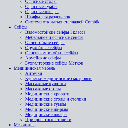
Офисные столы
Офисные тумбы
Офисные шкафы
Шкафы для раздевалок
Система открытых стеллажей Combik
Сейфы
Взломостойкие сейфы I класса
Мебельные и офисные сейфы
Огнестойкие сейфы
Оружейные сейфы
Огневзломостойкие сейфы
Армейские сейфы
Бухгалтерские сейфы Меткон
Медицинская мебель
Аптечки
Кушетки медицинские смотровые
Массажные кушетки
Массажные столы
Медицинские кровати
Медицинские столы и столики
Медицинские тумбы
Медицинские ширмы
Медицинские шкафы
Прикроватные столики
Мезонины