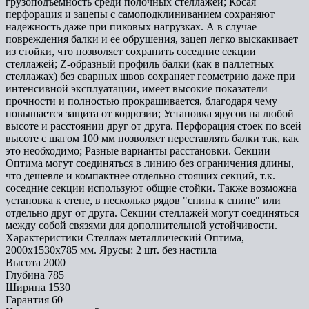
грузоподъемность среди полочных стеллажей; Косая
перфорация и зацепы с самоподклиниванием сохраняют
надежность даже при пиковых нагрузках. А в случае
повреждения балки и ее обрушения, зацеп легко выскакивает
из стойки, что позволяет сохранить соседние секции
стеллажей; Z-образный профиль балки (как в паллетных
стеллажах) без сварных швов сохраняет геометрию даже при
интенсивной эксплуатации, имеет высокие показатели
прочности и полностью прокрашивается, благодаря чему
повышается защита от коррозии; Установка ярусов на любой
высоте и расстоянии друг от друга. Перфорация стоек по всей
высоте с шагом 100 мм позволяет переставлять балки так, как
это необходимо; Разные варианты расстановки. Секции
Оптима могут соединяться в линию без ограничения длины,
что дешевле и компактнее отдельно стоящих секций, т.к.
соседние секции используют общие стойки. Также возможна
установка к стене, в несколько рядов "спина к спине" или
отдельно друг от друга. Секции стеллажей могут соединяться
между собой связями для дополнительной устойчивости.
Характеристики Стеллаж металлический Оптима,
2000x1530x785 мм. Ярусы: 2 шт. без настила
Высота
2000
Глубина
785
Ширина
1530
Гарантия
60