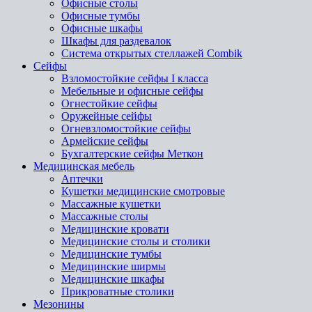
Офисные столы
Офисные тумбы
Офисные шкафы
Шкафы для раздевалок
Система открытых стеллажей Combik
Сейфы
Взломостойкие сейфы I класса
Мебельные и офисные сейфы
Огнестойкие сейфы
Оружейные сейфы
Огневзломостойкие сейфы
Армейские сейфы
Бухгалтерские сейфы Меткон
Медицинская мебель
Аптечки
Кушетки медицинские смотровые
Массажные кушетки
Массажные столы
Медицинские кровати
Медицинские столы и столики
Медицинские тумбы
Медицинские ширмы
Медицинские шкафы
Прикроватные столики
Мезонины