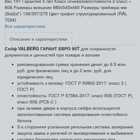
Вес
191
Гарантия
5 лет
Класс огневзломостойкости
2 класс +
60Б
Размеры внешние
980x545x460
Размеры трейзера мм
(ВхШхГ)
136/397/275
Цвет
графит структурированный (RAL
7024)
Все характеристики
Описание и характеристики
Сейф VALBERG ГАРАНТ ЕВРО 95T
для сохранности
документов и ценностей при пожаре и взломе
рекомендованная сумма хранения денег до 6.5 млн.
руб. для физических лиц и до 2 млн. руб. для
юридических лиц
устойчивость к взлому: ГОСТ Р 50862-2017: класс 2 (
ГОСТ Р)
огнестойкость: ГОСТ Р 57384-2017: класс 60Б (ГОСТ Р),
класс 60Б (РСБ-С )
при заливке двери и корпуса сейфа используется
запатентованная система армирования огнестойкого
бетона
3-х сторонняя усиленная ригельная система запирания
защита замка и ригелей от высверливания и выбивания
система блокировки ригельного механизма при