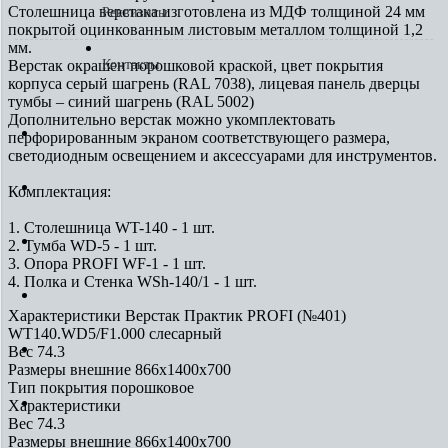
Столешница верстака изготовлена из МДФ толщиной 24 мм
Реквизиты
покрытой оцинкованным листовым металлом толщиной 1,2
мм.
Верстак окрашен порошковой краской, цвет покрытия
Контакты
корпуса серый шагрень (RAL 7038), лицевая панель дверцы
тумбы – синий шагрень (RAL 5002)
Дополнительно верстак можно укомплектовать
Доставка, оплата
перфорированным экраном соответствующего размера,
светодиодным освещением и аксессуарами для инструментов.
Услуги
Комплектация:
1. Столешница WT-140 - 1 шт.
Галерея
2. Тумба WD-5 - 1 шт.
3. Опора PROFI WF-1 - 1 шт.
4. Полка и Стенка WSh-140/1 - 1 шт.
Сертификаты
Характеристики Верстак Практик PROFI (№401)
WT140.WD5/F1.000 слесарный
Реквизиты
Вес
74.3
Размеры внешние
866x1400x700
Тип покрытия
порошковое
Контакты
Характеристики
Вес
74.3
Размеры внешние
866x1400x700