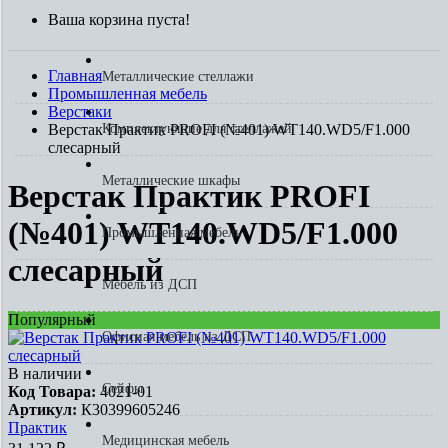
Ваша корзина пуста!
Главная
Металлические стеллажи
Промышленная мебель
Верстаки
Верстак Практик PROFI (№401) WT140.WD5/F1.000
Комплектующие для стеллажей
слесарный
Металлические шкафы
Верстак Практик PROFI
(№401) WT140.WD5/F1.000
Промышленная мебель
слесарный
Мебель из ДСП
Популярный
Офисная мебель из ДСП
В наличии
Сейфы
Код Товара:
4021-01
Артикул:
К30399605246
Практик
Медицинская мебель