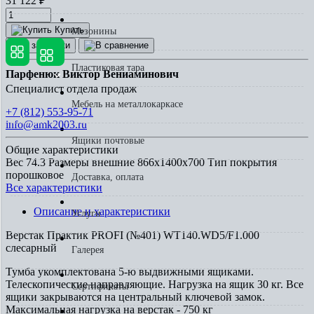
31 122
₽
Купить
Мезонины
Пластиковая тара
Парфенюк Виктор Вениаминович
Специалист отдела продаж
Мебель на металлокаркасе
+7 (812) 553-95-71
info@amk2003.ru
Ящики почтовые
Общие характеристики
Вес
74.3
Размеры внешние
866x1400x700
Тип покрытия
порошковое
Доставка, оплата
Все характеристики
Описание и характеристики
Услуги
Верстак Практик PROFI (№401) WT140.WD5/F1.000
слесарный
Галерея
Тумба укомплектована 5-ю выдвижными ящиками.
Телескопические направляющие. Нагрузка на ящик 30 кг. Все
Сертификаты
ящики закрываются на центральный ключевой замок.
Максимальная нагрузка на верстак - 750 кг