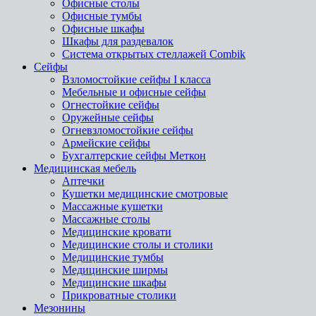
Офисные столы
Офисные тумбы
Офисные шкафы
Шкафы для раздевалок
Система открытых стеллажей Combik
Сейфы
Взломостойкие сейфы I класса
Мебельные и офисные сейфы
Огнестойкие сейфы
Оружейные сейфы
Огневзломостойкие сейфы
Армейские сейфы
Бухгалтерские сейфы Меткон
Медицинская мебель
Аптечки
Кушетки медицинские смотровые
Массажные кушетки
Массажные столы
Медицинские кровати
Медицинские столы и столики
Медицинские тумбы
Медицинские ширмы
Медицинские шкафы
Прикроватные столики
Мезонины