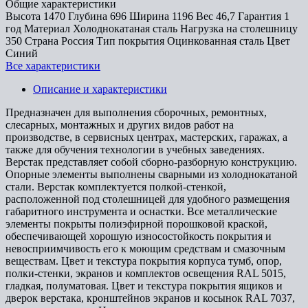
Общие характеристики
Высота
1470
Глубина
696
Ширина
1196
Вес
46,7
Гарантия
1
год
Материал
Холоднокатаная сталь
Нагрузка на столешницу
350
Страна
Россия
Тип покрытия
Оцинкованная сталь
Цвет
Синий
Все характеристики
Описание и характеристики
Предназначен для выполнения сборочных, ремонтных,
слесарных, монтажных и других видов работ на
производстве, в сервисных центрах, мастерских, гаражах, а
также для обучения технологии в учебных заведениях.
Верстак представляет собой сборно-разборную конструкцию.
Опорные элементы выполнены сварными из холоднокатаной
стали. Верстак комплектуется полкой-стенкой,
расположенной под столешницей для удобного размещения
габаритного инструмента и оснастки. Все металлические
элементы покрыты полиэфирной порошковой краской,
обеспечивающей хорошую износостойкость покрытия и
невосприимчивость его к моющим средствам и смазочным
веществам. Цвет и текстура покрытия корпуса тумб, опор,
полки-стенки, экранов и комплектов освещения RAL 5015,
гладкая, полуматовая. Цвет и текстура покрытия ящиков и
дверок верстака, кронштейнов экранов и косынок RAL 7037,