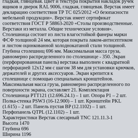
гладкая, глянцевая. Цвет и текстура покрытия накладок ручек
ящиков и дверок RAL 9006, гладкая, глянцевая. Верстак имеет
декларацию соответствия ТР ТС 025/2012 «О безопасности
мебельной продукции». Верстак имеет сертификат
соответствия ГОСТ Р 58863-2020 «Столы производственные.
Верстаки из металла. Общие технические условия».
Столешница состоит из листа влагостойкой фанеры марки
ФСФ толщиной 24 мм, которая покрыта лаком-антисептиком
и листом оцинкованной холоднокатаной стали толщиной.
Глубина столешниц 696 мм. Максимальная масса груза,
равномерно распределенного по столешнице - 350. Экран
(перфорированная панель) верстака выполнен с квадратной
перфорацией 12х12 мм с шагом 38 мм для установки крючков,
держателей и других аксессуаров. Экран крепится к
столешнице с помощью специальных кронштейнов.
Максимальная масса груза, равномерно распределенного по
поверхности экрана, составляет 21. Комплектация
Столешница PTT121 (12.696.24.1) – 1 шт. Опора P1 – 2 шт.
Полка-стенка PSW3 (16-12.900) – 1 шт. Кронштейн PKL
(1.615) – 2 шт. Панель пустая BP (12.1102) – 1 шт.
Перфопанель QTPL (12.1102) – 1 шт.
Характеристики Верстак слесарный TNC 121.11.3-1
Высота
1470
Глубина
696
Ширина
1196