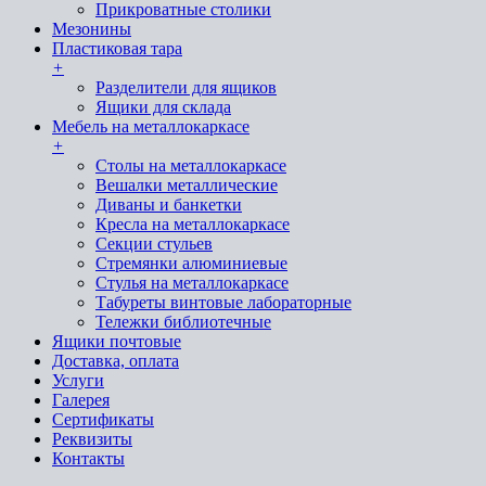
Прикроватные столики
Мезонины
Пластиковая тара
+
Разделители для ящиков
Ящики для склада
Мебель на металлокаркасе
+
Cтолы на металлокаркасе
Вешалки металлические
Диваны и банкетки
Кресла на металлокаркасе
Секции стульев
Стремянки алюминиевые
Стулья на металлокаркасе
Табуреты винтовые лабораторные
Тележки библиотечные
Ящики почтовые
Доставка, оплата
Услуги
Галерея
Сертификаты
Реквизиты
Контакты