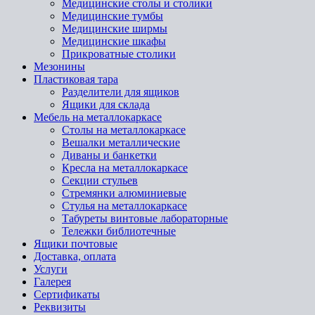
Медицинские столы и столики
Медицинские тумбы
Медицинские ширмы
Медицинские шкафы
Прикроватные столики
Мезонины
Пластиковая тара
Разделители для ящиков
Ящики для склада
Мебель на металлокаркасе
Cтолы на металлокаркасе
Вешалки металлические
Диваны и банкетки
Кресла на металлокаркасе
Секции стульев
Стремянки алюминиевые
Стулья на металлокаркасе
Табуреты винтовые лабораторные
Тележки библиотечные
Ящики почтовые
Доставка, оплата
Услуги
Галерея
Сертификаты
Реквизиты