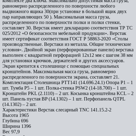
комплекте два ключа. Максимально допустимая масса груза,
равномерно распределенного по поверхности любого
выдвижного ящика 30(при установке в большой ящик двух
пар направляющих 50 ). Максимальная масса груза,
распределенного по поверхности полки и полки стенки,
составляет 30. Верстак имеет декларацию соответствия ТР ТС
025/2012 «О безопасности мебельной продукции». Верстак
имеет сертификат соответствия ГОСТ Р 58863-2020 «Столы
производственные. Верстаки из металла. Общие технические
условия». Двойной экран (перфорированные панели) верстака
выполнен с квадратной перфорацией 12х12 мм с шагом 38 мм
для установки крючков, держателей и других аксессуаров.
Экран крепится к столешнице с помощью специальных
кронштейнов. Максимальная масса груза, равномерно
распределенного по поверхности экрана, составляет 21.
Комплектация Столешница PTT141 (14.696.24.1) Опора P1 – 1
шт. Тумба P5 – 1 шт. Полка-стенка PSW2 (14-18.700) – 1 шт.
Кронштейн PKL (2.1110) – 2 шт. Косынка кронштейна KCL – 2
шт. Панель пустая BP (14.1302) – 1 шт. Перфопанель QTPL
(14.1302) – 2 шт.
Характеристики Верстак слесарный TNC 141.15.2-2
Высота
1965
Глубина
696
Ширина
1396
Вес
97,9