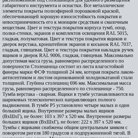
габаритного инструмента и оснастки. Все металлические
элементы покрыты полиэфирной порошковой краской,
обеспечивающей хорошую износостойкость покрытия и
невосприимчивость его к моющим средствам и смазочным
веществам. Цвет и текстура покрытия корпуса тумб, опор,
полки-стенки, экранов и комплектов освещения RAL 5015,
гладкая, полуматовая. Цвет и текстура покрытия ящиков и
дверок верстака, кронштейнов экранов и косынок RAL 7037,
гладкая, глянцевая. Цвет и текстура покрытия накладок ручек
ящиков и дверок RAL 9006, гладкая, глянцевая. Максимально
допустимая масса груза, равномерно распределенного по
поверхности Столешница состоит из листа влагостойкой
фанеры марки ФСФ толщиной 24 мм, которая покрыта лаком-
антисептиком и листом оцинкованной холоднокатаной стали
толщиной. Глубина столешниц 696 мм. Максимальная масса
груза, равномерно распределенного по столешнице - 750.
Тумба верстака - сварная. Ящики в тумбе устанавливаются на
шариковых телескопических направляющих полного
выдвижения. В тумбе P5 установлено четыре малых и один
большой ящика. Внутренние размеры малых ящиков
(ВхШхГ), не более: 103 х 397 х 520 мм. Внутренние размеры
больших ящиков (ВхШхГ), не более: 222 х 397 х 520 мм.
Тумбы с ящиками снабжены общим центральным замком с
поворотом ригеля 180 градусов и подпружиненной тягой. В