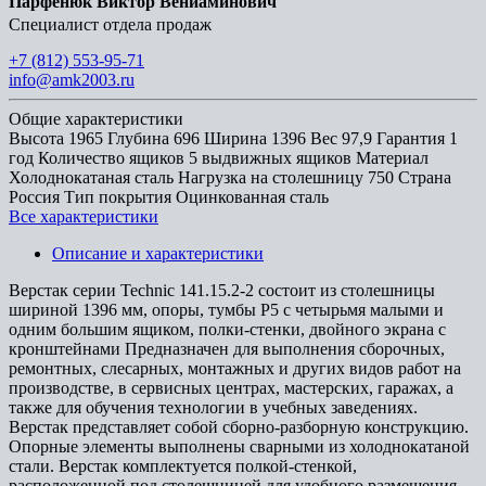
Парфенюк Виктор Вениаминович
Специалист отдела продаж
+7 (812) 553-95-71
info@amk2003.ru
Общие характеристики
Высота
1965
Глубина
696
Ширина
1396
Вес
97,9
Гарантия
1
год
Количество ящиков
5 выдвижных ящиков
Материал
Холоднокатаная сталь
Нагрузка на столешницу
750
Страна
Россия
Тип покрытия
Оцинкованная сталь
Все характеристики
Описание и характеристики
Верстак серии Technic 141.15.2-2 состоит из столешницы
шириной 1396 мм, опоры, тумбы P5 с четырьмя малыми и
одним большим ящиком, полки-стенки, двойного экрана с
кронштейнами Предназначен для выполнения сборочных,
ремонтных, слесарных, монтажных и других видов работ на
производстве, в сервисных центрах, мастерских, гаражах, а
также для обучения технологии в учебных заведениях.
Верстак представляет собой сборно-разборную конструкцию.
Опорные элементы выполнены сварными из холоднокатаной
стали. Верстак комплектуется полкой-стенкой,
расположенной под столешницей для удобного размещения