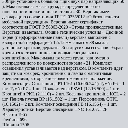
30(при установке в большой ящик двух пар направляющих 50
). Максимальная масса груза, распределенного по
поверхности полки и полки стенки - 30. Верстак имеет
декларацию соответствия ТР ТС 025/2012 «О безопасности
мебельной продукции». Верстак имеет сертификат
соответствия ГОСТ Р 58863-2020 «Столы производственные.
Верстаки из металла. Общие технические условия». Двойной
экран (перфорированные панели) верстака выполнен с
квадратной перфорацией 12х12 мм с шагом 38 мм для
установки крючков, держателей и других аксессуаров. Экран
крепится к столешнице с помощью специальных
кронштейнов. Максимальная масса груза, равномерно
распределенного по поверхности экрана - 21. Комплект
освещения устанавливается над верстаком. В комплекте идет
защитный козырек, кронштейны и лампа с магнитными
креплениями, которые позволяют менять ее положение.
Комплектация Столешница PTT161 (16.696.24.1) Тумба P6 – 1
шт. Тумба P7 – 1 шт. Полка-стенка PSW1 (12-16.500) – 1 шт.
Кронштейн PKL (2.1110) – 2 шт. Косынка кронштейна KCL – 2
шт. Панель пустая BP (16.1502) – 1 шт. Перфопанель QTPL
(16.1502) – 2 шт. Комплект освещения FB (16.1564) – 1 шт.
Характеристики Верстак слесарный TNC 161.67.1-2F
Высота
1965
Глубина
696
Ширина
1596