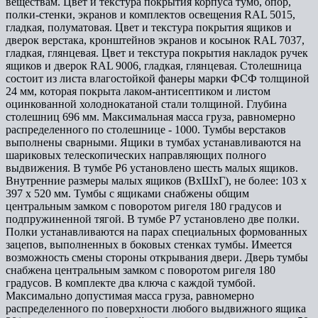
веществам. Цвет и текстура покрытия корпуса тумб, опор,
полки-стенки, экранов и комплектов освещения RAL 5015,
гладкая, полуматовая. Цвет и текстура покрытия ящиков и
дверок верстака, кронштейнов экранов и косынок RAL 7037,
гладкая, глянцевая. Цвет и текстура покрытия накладок ручек
ящиков и дверок RAL 9006, гладкая, глянцевая. Столешница
состоит из листа влагостойкой фанеры марки ФСФ толщиной
24 мм, которая покрыта лаком-антисептиком и листом
оцинкованной холоднокатаной стали толщиной. Глубина
столешниц 696 мм. Максимальная масса груза, равномерно
распределенного по столешнице - 1000. Тумбы верстаков
выполнены сварными. Ящики в тумбах устанавливаются на
шариковых телескопических направляющих полного
выдвижения. В тумбе P6 установлено шесть малых ящиков.
Внутренние размеры малых ящиков (ВхШхГ), не более: 103 х
397 х 520 мм. Тумбы с ящиками снабжены общим
центральным замком с поворотом ригеля 180 градусов и
подпружиненной тягой. В тумбе P7 установлено две полки.
Полки устанавливаются на парах специальных формованных
зацепов, выполненных в боковых стенках тумбы. Имеется
возможность смены стороны открывания двери. Дверь тумбы
снабжена центральным замком с поворотом ригеля 180
градусов. В комплекте два ключа с каждой тумбой.
Максимально допустимая масса груза, равномерно
распределенного по поверхности любого выдвижного ящика