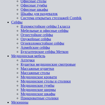
Офисные столы
Офисные тумбы
Офисные шкафы
Шкафы для раздевалок
Система открытых стеллажей Combik
Сейфы
Взломостойкие сейфы I класса
Мебельные и офисные сейфы
Огнестойкие сейфы
Оружейные сейфы
Огневзломостойкие сейфы
Армейские сейфы
Бухгалтерские сейфы Меткон
Медицинская мебель
Аптечки
Кушетки медицинские смотровые
Массажные кушетки
Массажные столы
Медицинские кровати
Медицинские столы и столики
Медицинские тумбы
Медицинские ширмы
Медицинские шкафы
Прикроватные столики
Мезонины