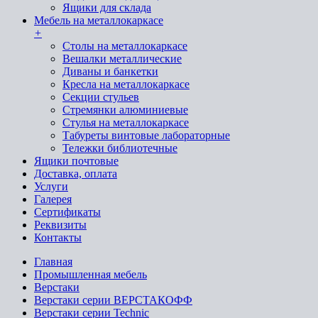
Ящики для склада
Мебель на металлокаркасе
+
Cтолы на металлокаркасе
Вешалки металлические
Диваны и банкетки
Кресла на металлокаркасе
Секции стульев
Стремянки алюминиевые
Стулья на металлокаркасе
Табуреты винтовые лабораторные
Тележки библиотечные
Ящики почтовые
Доставка, оплата
Услуги
Галерея
Сертификаты
Реквизиты
Контакты
Главная
Промышленная мебель
Верстаки
Верстаки серии ВЕРСТАКОФФ
Верстаки серии Technic