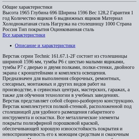
Общие характеристики
Высота
1965
Глубина
696
Ширина
1596
Вес
128,2
Гарантия
1
год
Количество ящиков
6 выдвижных ящиков
Материал
Холоднокатаная сталь
Нагрузка на столешницу
1000
Страна
Россия
Тип покрытия
Оцинкованная сталь
Все характеристики
Описание и характеристики
Верстак серии Technic 161.67.1-2F состоит из столешницы
шириной 1596 мм, тумбы P6 с шестью малыми ящиками,
тумбы P7 с дверью и двумя полками, полки-стенки, двойного
экрана с кронштейнами и комплекта освещения.
Предназначен для выполнения сборочных, ремонтных,
слесарных, монтажных и других видов работ на
производстве, в сервисных центрах, мастерских, гаражах, а
также для обучения технологии в учебных заведениях.
Верстак представляет собой сборно-разборную конструкцию.
Верстак комплектуется полкой-стенкой, расположенной под
столешницей для удобного размещения габаритного
инструмента и оснастки. Все металлические элементы
покрыты полиэфирной порошковой краской,
обеспечивающей хорошую износостойкость покрытия и
невосприимчивость его к моющим средствам и смазочным