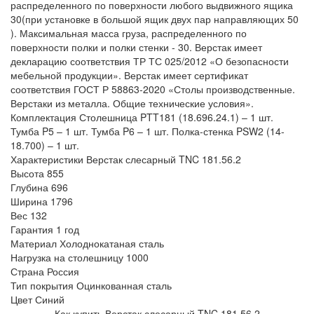
распределенного по поверхности любого выдвижного ящика
30(при установке в большой ящик двух пар направляющих 50
). Максимальная масса груза, распределенного по
поверхности полки и полки стенки - 30. Верстак имеет
декларацию соответствия ТР ТС 025/2012 «О безопасности
мебельной продукции». Верстак имеет сертификат
соответствия ГОСТ Р 58863-2020 «Столы производственные.
Верстаки из металла. Общие технические условия».
Комплектация Столешница PTT181 (18.696.24.1) – 1 шт.
Тумба P5 – 1 шт. Тумба P6 – 1 шт. Полка-стенка PSW2 (14-
18.700) – 1 шт.
Характеристики Верстак слесарный TNC 181.56.2
Высота
855
Глубина
696
Ширина
1796
Вес
132
Гарантия
1 год
Материал
Холоднокатаная сталь
Нагрузка на столешницу
1000
Страна
Россия
Тип покрытия
Оцинкованная сталь
Цвет
Синий
Как купить Верстак слесарный TNC 181.56.2