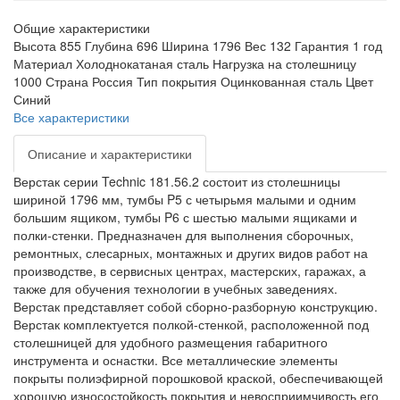
Общие характеристики
Высота
855
Глубина
696
Ширина
1796
Вес
132
Гарантия
1 год
Материал
Холоднокатаная сталь
Нагрузка на столешницу
1000
Страна
Россия
Тип покрытия
Оцинкованная сталь
Цвет
Синий
Все характеристики
Описание и характеристики
Верстак серии Technic 181.56.2 состоит из столешницы
шириной 1796 мм, тумбы P5 с четырьмя малыми и одним
большим ящиком, тумбы P6 с шестью малыми ящиками и
полки-стенки. Предназначен для выполнения сборочных,
ремонтных, слесарных, монтажных и других видов работ на
производстве, в сервисных центрах, мастерских, гаражах, а
также для обучения технологии в учебных заведениях.
Верстак представляет собой сборно-разборную конструкцию.
Верстак комплектуется полкой-стенкой, расположенной под
столешницей для удобного размещения габаритного
инструмента и оснастки. Все металлические элементы
покрыты полиэфирной порошковой краской, обеспечивающей
хорошую износостойкость покрытия и невосприимчивость его