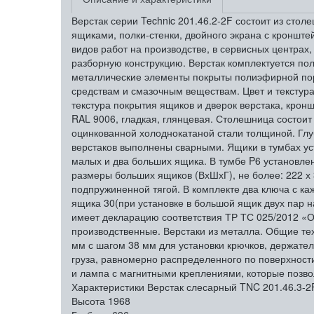
Верстак серии Technic 201.46.2-2F состоит из ст
ящиками, полки-стенки, двойного экрана с кроншт
видов работ на производстве, в сервисных центрах,
разборную конструкцию. Верстак комплектуется по
металлические элементы покрыты полиэфирной пор
средствам и смазочным веществам. Цвет и текстура
текстура покрытия ящиков и дверок верстака, кронш
RAL 9006, гладкая, глянцевая. Столешница состои
оцинкованной холоднокатаной стали толщиной. Глу
верстаков выполнены сварными. Ящики в тумбах у
малых и два больших ящика. В тумбе P6 установле
размеры больших ящиков (ВхШхГ), не более: 222 х
подпружиненной тягой. В комплекте два ключа с к
ящика 30(при установке в большой ящик двух пар н
имеет декларацию соответствия ТР ТС 025/2012 «О
производственные. Верстаки из металла. Общие те
мм с шагом 38 мм для установки крючков, держате
груза, равномерно распределенного по поверхности
и лампа с магнитными креплениями, которые позво
Характеристики Верстак слесарный TNC 201.46.3-2
Высота
1968