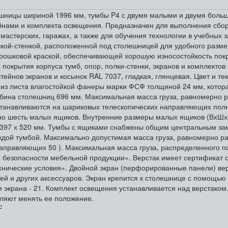
олешницы шириной 1996 мм, тумбы P4 с двумя малыми и двумя бол
ейнами и комплекта освещения. Предназначен для выполнения сбо
 мастерских, гаражах, а также для обучения технологии в учебных 
лкой-стенкой, расположенной под столешницей для удобного разме
ошковой краской, обеспечивающей хорошую износостойкость пок
 покрытия корпуса тумб, опор, полки-стенки, экранов и комплектов
тейнов экранов и косынок RAL 7037, гладкая, глянцевая. Цвет и те
т из листа влагостойкой фанеры марки ФСФ толщиной 24 мм, котор
бина столешниц 696 мм. Максимальная масса груза, равномерно р
станавливаются на шариковых телескопических направляющих полн
но шесть малых ящиков. Внутренние размеры малых ящиков (ВхШхГ)
 397 х 520 мм. Тумбы с ящиками снабжены общим центральным зам
аждой тумбой. Максимально допустимая масса груза, равномерно р
аправляющих 50 ). Максимальная масса груза, распределенного по 
 безопасности мебельной продукции». Верстак имеет сертификат 
хнические условия». Двойной экран (перфорированные панели) ве
лей и других аксессуаров. Экран крепится к столешнице с помощь
 экрана - 21. Комплект освещения устанавливается над верстаком
ляют менять ее положение.
F