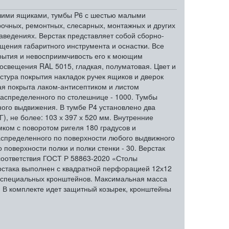
ьшими ящиками, тумбы P6 с шестью малыми
рочных, ремонтных, слесарных, монтажных и других
заведениях. Верстак представляет собой сборно-
щения габаритного инструмента и оснастки. Все
рытия и невосприимчивость его к моющим
 освещения RAL 5015, гладкая, полуматовая. Цвет и
кстура покрытия накладок ручек ящиков и дверок
ая покрыта лаком-антисептиком и листом
аспределенного по столешнице - 1000. Тумбы
ого выдвижения. В тумбе P4 установлено два
, не более: 103 х 397 х 520 мм. Внутренние
ком с поворотом ригеля 180 градусов и
аспределенного по поверхности любого выдвижного
поверхности полки и полки стенки - 30. Верстак
соответствия ГОСТ Р 58863-2020 «Столы
рстака выполнен с квадратной перфорацией 12х12
ю специальных кронштейнов. Максимальная масса
. В комплекте идет защитный козырек, кронштейны