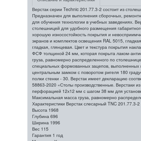
Верстак серии Technic 201.77.3-2 состоит из стол
Предназначен для выполнения сборочных, ремонтных
для обучения технологии в учебных заведениях. Ве
столешницей для удобного размещения габаритног
хорошую износостойкость покрытия и невосприимчив
экранов и комплектов освещения RAL 5015, гладкая
гладкая, глянцевая. Цвет и текстура покрытия накл
ФСФ толщиной 24 мм, которая покрыта лаком-анти
груза, равномерно распределенного по столешнице
специальных формованных зацепов, выполненных в
центральным замком с поворотом ригеля 180 градус
полки стенки - 30. Верстак имеет декларацию соот
58863-2020 «Столы производственные. Верстаки из
перфорацией 12х12 мм с шагом 38 мм для установк
Максимальная масса груза, равномерно распределе
Характеристики Верстак слесарный TNC 201.77.3-2
Высота
1968
Глубина
696
Ширина
1996
Вес
115
Гарантия
1 год