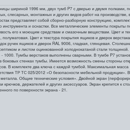
ешницы шириной 1996 мм, двух тумб P7 с дверью и двумя полками, п
, слесарных, монтажных и других видов работ на производстве, в 
рстак представляет собой сборно-разборную конструкцию, комплек
о инструмента и оснастки. Все металлические элементы покрыты
ость его к моющим средствам и смазочным веществам. Цвет и текс
, полуматовая. Цвет и текстура покрытия ящиков и дверок верстака
адок ручек ящиков и дверок RAL 9006, гладкая, глянцевая. Столеш
септиком и листом оцинкованной холоднокатаной стали толщиной.
 - 1000. Тумбы верстаков выполнены сварными. В тумбе P7 устано
 боковых стенках тумбы. Имеется возможность смены стороны отк
ов. В комплекте два ключа с каждой тумбой. Максимальная масса 
ветствия ТР ТС 025/2012 «О безопасности мебельной продукции». 
 металла. Общие технические условия». Двойной экран (перфорир
и крючков, держателей и других аксессуаров. Экран крепится к с
нного по поверхности экрана - 21.