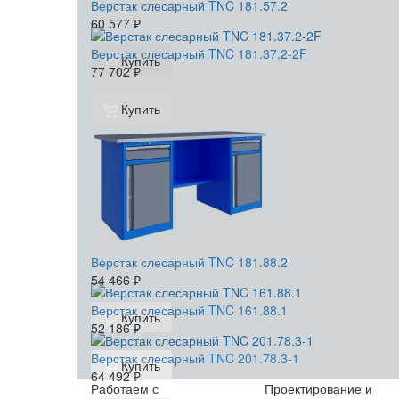
Верстак слесарный TNC 181.57.2
60 577
₽
Верстак слесарный TNC 181.37.2-2F
Купить
77 702
₽
Купить
Верстак слесарный TNC 181.88.2
54 466
₽
Верстак слесарный TNC 161.88.1
Купить
52 186
₽
Верстак слесарный TNC 201.78.3-1
Купить
64 492
₽
Работаем с
Проектирование и